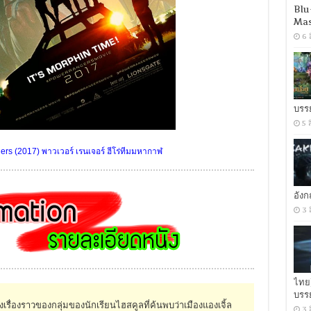
Blu
Mas
6 
บรร
5 
s (2017) พาวเวอร์ เรนเจอร์ ฮีโร่ทีมมหากาฬ
อัง
3 
ไทย
บรร
่องราวของกลุ่มของนักเรียนไฮสคูลที่ค้นพบว่าเมืองแองเจิ้ล
3 