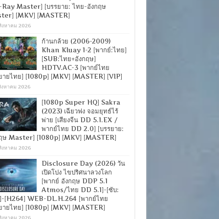
-Ray Master] [บรรยาย: ไทย-อังกฤษ
ter] [MKV] [MASTER]
สิงหาคม 2026
ก้านกล้วย (2006-2009)
Khan Kluay 1-2 [พากย์:ไทย]
[SUB:ไทย+อังกฤษ]
HDTV.AC-3 [พากย์ไทย
ยายไทย] [1080p] [MKV] [MASTER] [VIP]
สิงหาคม 2026
[1080p Super HQ] Sakra
(2023) เฉียวฟง จอมยุทธ์ไร้
พ่าย [เสียงจีน DD 5.1.EX /
พากย์ไทย DD 2.0] [บรรยาย:
กฤษ Master] [1080p] [MKV] [MASTER]
สิงหาคม 2026
Disclosure Day (2026) วัน
เปิดโปง ไขปริศนาลวงโลก
[พากย์ อังกฤษ DDP 5.1
Atmos/ไทย DD 5.1]-[ซับ:
]-[H264] WEB-DL.H.264 [พากย์ไทย
ยายไทย] [1080p] [MKV] [MASTER]
สิงหาคม 2026