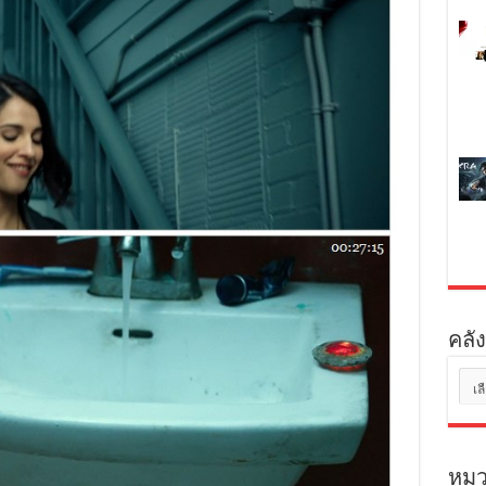
คลัง
คลัง
เก็บ
หมว