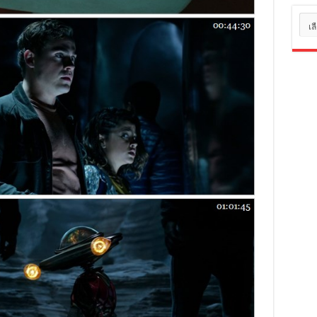
หมว
หมู่