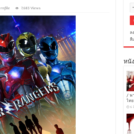
rnfile
7,683 Views
ลง
ลื
หนัง
/ พ
ไทย
6 