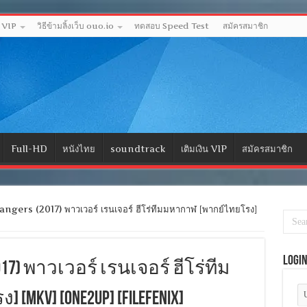
ด VIP
วิธีข้ามลิ้งเว็บ ouo.io
ทดสอบ Speed Test
สมัครสมาชิก
Full-HD
หนังไทย
soundtrack
เติมเงิน VIP
สมัครสมาชิก
ers (2017) พาวเวอร์ เรนเจอร์ ฮีโร่ทีมมหากาฬ [พากย์ไทยโรง]
Logi
2017) พาวเวอร์ เรนเจอร์ ฮีโร่ทีม
MKV] [ONE2UP] [Filefenix]