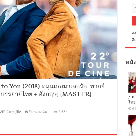
ลง
ลื
หนัง
o You (2018) หมุนเธอมาเจอรัก [พากย์
S] [บรรยายไทย + อังกฤษ] [MASTER]
/ พ
ไทย
6 
บน
VIP Cornfile
ปิดความเห็น
2,634
[MINI-
HD
1080P]
Rolling
to