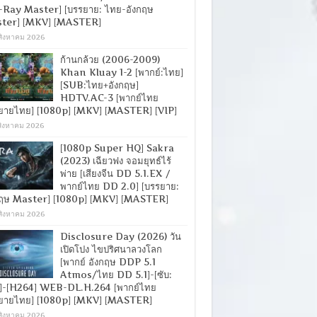
-Ray Master] [บรรยาย: ไทย-อังกฤษ
ter] [MKV] [MASTER]
สิงหาคม 2026
ก้านกล้วย (2006-2009)
Khan Kluay 1-2 [พากย์:ไทย]
[SUB:ไทย+อังกฤษ]
HDTV.AC-3 [พากย์ไทย
ยายไทย] [1080p] [MKV] [MASTER] [VIP]
สิงหาคม 2026
[1080p Super HQ] Sakra
(2023) เฉียวฟง จอมยุทธ์ไร้
พ่าย [เสียงจีน DD 5.1.EX /
พากย์ไทย DD 2.0] [บรรยาย:
กฤษ Master] [1080p] [MKV] [MASTER]
สิงหาคม 2026
Disclosure Day (2026) วัน
เปิดโปง ไขปริศนาลวงโลก
[พากย์ อังกฤษ DDP 5.1
Atmos/ไทย DD 5.1]-[ซับ:
]-[H264] WEB-DL.H.264 [พากย์ไทย
ยายไทย] [1080p] [MKV] [MASTER]
สิงหาคม 2026