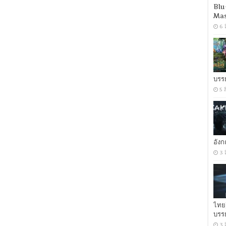
You
Blu
(2018)
Mas
หมุน
เธอ
6 
มา
เจอ
รัก
[พากย์
ไทย
บรร
5.1
+
5 
เสียง
ฝรั่งเศส
DTS]
[บรรยาย
ไทย
+
อัง
อังกฤษ]
3 
[MASTER]
[MKV]
ไทย
บรร
3 