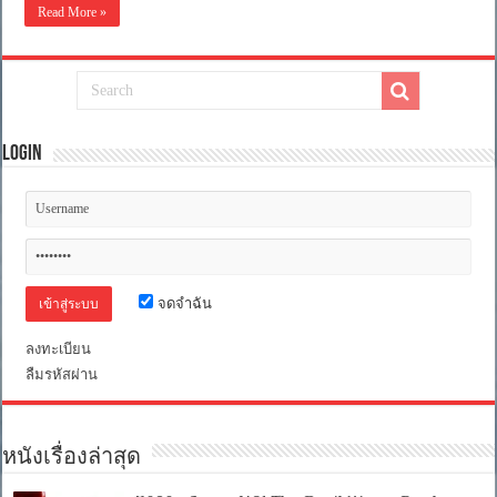
1080P]
Read More »
ไทย
Pokemon
5.1
Detective
+
Pikachu
เสียง
(2019)
โปเก
อังกฤษ
DTS]
มอน
[บรรยาย
ยอด
ไทย
นัก
Login
+
สืบ
อังกฤษ]
พิ
[เสียง
คาชู
ไทย
[ภาพ
+
ชัด
ซับ
ระดับ
ไทย
มาสเตอร์
From
จดจำฉัน
เสียง
Blu-
Ray
ไทย
MASTER
โรง
ลงทะเบียน
+ซับ
5.1]
ลืมรหัสผ่าน
PGS
[พากย์
คม
ไทย
ชัด]
โรง]
[MASTER]
[MKV]
[MKV]
หนังเรื่องล่าสุด