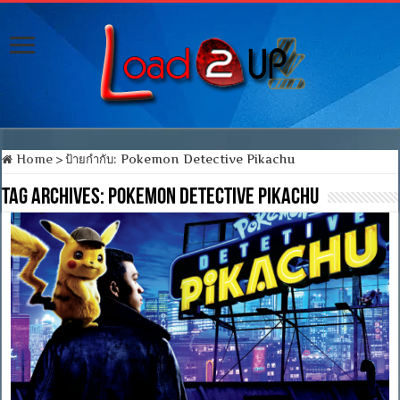
Home
>
ป้ายกำกับ:
Pokemon Detective Pikachu
Tag Archives:
Pokemon Detective Pikachu