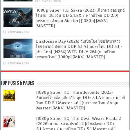
5 สิงหาคม 2026
[1080p Super HQ] Sakra (2023) เฉียวฟง จอมยุทธ์
ไร้พ่าย [เสียงจีน DD 5.1.EX / พากย์ไทย DD 2.0]
[บรรยาย: อังกฤษ Master] [1080p] [MKV]
[MASTER]
3 สิงหาคม 2026
Disclosure Day (2026) วันเปิดโปง ไขปริศนาลวง
โลก [พากย์ อังกฤษ DDP 5.1 Atmos/ไทย DD 5.1]-
[ซับ: ไทย]-[H264] WEB-DL.H.264 [พากย์ไทย
บรรยายไทย] [1080p] [MKV] [MASTER]
3 สิงหาคม 2026
Top Posts & Pages
[1080p Super HQ] Thunderbolts (2025)
ธันเดอร์โบลต์ส [เสียงอังกฤษ DD+ 5.1.Atmos / พากย์
ไทย DD 5.1 Master แท้.] [บรรยาย: ไทย-อังกฤษ
Master] [MKV] [MASTER]
[1080p Super HQ] The Devil Wears Prada 2
(2026) นางมารสวมปราด้า 2 [เสียงอังกฤษ DD+
5.1.Atmos / พากย์ไทย DD+ 5.1 Master แท้.]