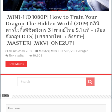
[MINI-HD 1080P] How to Train Your
Dragon The Hidden World (2019) อภินิ
หารไวกิ้งพิชิตมังกร 3 [พากย์ไทย 5.1 แท้ + เสียง
อังกฤษ DTS] [บรรยายไทย + อังกฤษ]
[MASTER] [MKV] [ONE2UP]
30 พฤษภาคม 2019
Master
,
Mini-HD
,
VIP
,
VIP Cornfile
บน
ปิดความเห็น
10,605
[MINI-
HD
Read More »
1080P]
How
to
Train
Your
Dragon
The
Hidden
World
Login
(2019)
อภิ
นิ
หาร