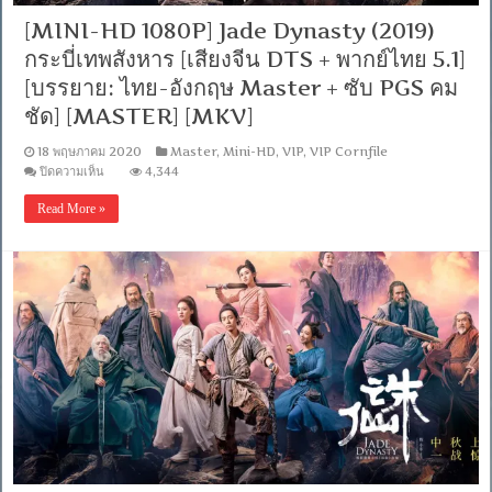
[MINI-HD 1080P] Jade Dynasty (2019)
กระบี่เทพสังหาร [เสียงจีน DTS + พากย์ไทย 5.1]
[บรรยาย: ไทย-อังกฤษ Master + ซับ PGS คม
ชัด] [MASTER] [MKV]
18 พฤษภาคม 2020
Master
,
Mini-HD
,
VIP
,
VIP Cornfile
บน
ปิดความเห็น
4,344
[MINI-
HD
Read More »
1080P]
Jade
Dynasty
(2019)
กระบี่
เทพ
สังหาร
[เสียง
จีน
DTS
+
พากย์
ไทย
5.1]
[บรรยาย:
ไทย-