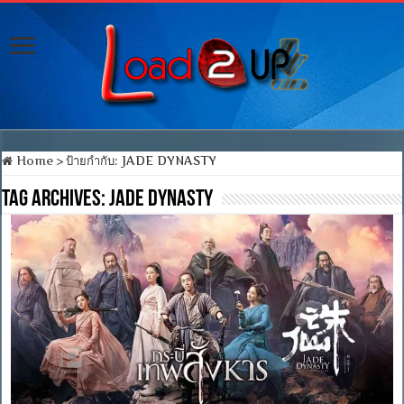
Home
>
ป้ายกำกับ:
JADE DYNASTY
Tag Archives:
JADE DYNASTY