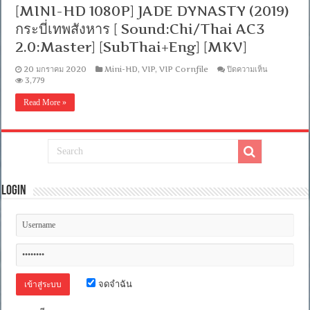
[MINI-HD 1080P] JADE DYNASTY (2019)
อังกฤษ
Master
กระบี่เทพสังหาร [ Sound:Chi/Thai AC3
+
ซับ
2.0:Master] [SubThai+Eng] [MKV]
PGS
คม
บน
20 มกราคม 2020
Mini-HD
,
VIP
,
VIP Cornfile
ปิดความเห็น
ชัด]
[MINI-
3,779
[MASTER]
HD
[MKV]
1080P]
Read More »
JADE
DYNASTY
(2019)
กระบี่
เทพ
สังหาร
[
Sound:Chi
Login
AC3
2.0:Maste
[SubThai+
[MKV]
จดจำฉัน