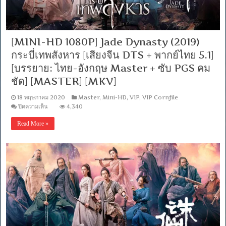
[MINI-HD 1080P] Jade Dynasty (2019)
กระบี่เทพสังหาร [เสียงจีน DTS + พากย์ไทย 5.1]
[บรรยาย: ไทย-อังกฤษ Master + ซับ PGS คม
ชัด] [MASTER] [MKV]
18 พฤษภาคม 2020
Master
,
Mini-HD
,
VIP
,
VIP Cornfile
บน
ปิดความเห็น
4,340
[MINI-
HD
Read More »
1080P]
Jade
Dynasty
(2019)
กระบี่
เทพ
สังหาร
[เสียง
จีน
DTS
+
พากย์