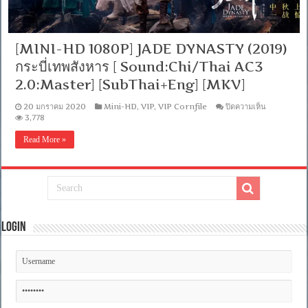
ไทย
5.1]
[บรรยาย:
ไทย-
[MINI-HD 1080P] JADE DYNASTY (2019)
อังกฤษ
Master
กระบี่เทพสังหาร [ Sound:Chi/Thai AC3
+
ซับ
2.0:Master] [SubThai+Eng] [MKV]
PGS
คม
บน
20 มกราคม 2020
Mini-HD
,
VIP
,
VIP Cornfile
ปิดความเห็น
ชัด]
[MINI-
3,778
[MASTER]
HD
[MKV]
1080P]
Read More »
JADE
DYNASTY
(2019)
กระบี่
เทพ
สังหาร
[
Sound:Chi
Login
AC3
2.0:Maste
[SubThai+
[MKV]