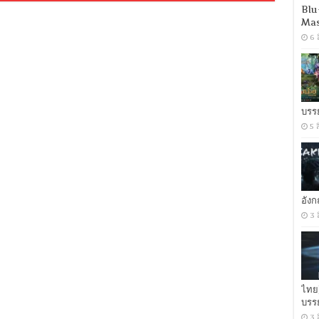
(2019)
Blu
กระบี่
Mas
เทพ
6 
สังหาร
[เสียง
จีน
DTS
+
พากย์
บรร
ไทย
5 
5.1]
[บรรยาย:
ไทย-
อังกฤษ
Master
+
ซับ
อัง
PGS
3 
คม
ชัด]
[MASTER]
[MKV]
ไทย
บรร
3 