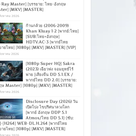
-Ray Master] [บรรยาย: ไทย-อังกฤษ
ter] [MKV] [MASTER]
สิงหาคม 2026
ก้านกล้วย (2006-2009)
Khan Kluay 1-2 [พากย์:ไทย]
[SUB:ไทย+อังกฤษ]
HDTV.AC-3 [พากย์ไทย
ยายไทย] [1080p] [MKV] [MASTER] [VIP]
สิงหาคม 2026
[1080p Super HQ] Sakra
(2023) เฉียวฟง จอมยุทธ์ไร้
พ่าย [เสียงจีน DD 5.1.EX /
พากย์ไทย DD 2.0] [บรรยาย:
กฤษ Master] [1080p] [MKV] [MASTER]
สิงหาคม 2026
Disclosure Day (2026) วัน
เปิดโปง ไขปริศนาลวงโลก
[พากย์ อังกฤษ DDP 5.1
Atmos/ไทย DD 5.1]-[ซับ:
]-[H264] WEB-DL.H.264 [พากย์ไทย
ยายไทย] [1080p] [MKV] [MASTER]
สิงหาคม 2026