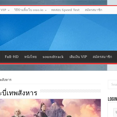
ด VIP
วิธีข้ามลิ้งเว็บ ouo.io
ทดสอบ Speed Test
สมัครสมาชิก
Full-HD
หนังไทย
soundtrack
เติมเงิน VIP
สมัครสมาชิก
พสังหาร
ระบี่เทพสังหาร
Logi