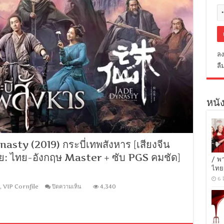
ลง
ลื
หนัง
ty (2019) กระบี่เทพสังหาร [เสียงจีน
ย: ไทย-อังกฤษ Master + ซับ PGS คมชัด]
/ พ
ไทย
6 
บน
,
VIP Cornfile
ปิดความเห็น
4,340
[MINI-
HD
1080P]
Jade
Dynasty