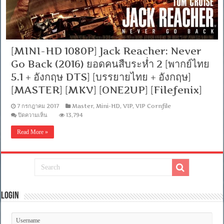
[MINI-HD 1080P] Jack Reacher: Never
Go Back (2016) ยอดคนสืบระห่ำ 2 [พากย์ไทย
5.1 + อังกฤษ DTS] [บรรยายไทย + อังกฤษ]
[MASTER] [MKV] [ONE2UP] [Filefenix]
7 กรกฎาคม 2017
Master
,
Mini-HD
,
VIP
,
VIP Cornfile
บน
ปิดความเห็น
13,794
[MINI-
HD
Read More »
1080P]
Jack
Reacher:
Never
Go
Back
(2016)
ยอด
Login
คน
สืบ
ระห่ำ
2