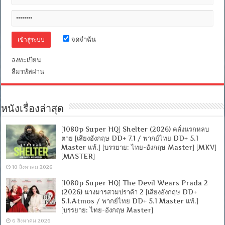
[พากย์
ไทย
5.1
+
อังกฤษ
จดจำฉัน
DTS]
[บรรยาย
ลงทะเบียน
ไทย
ลืมรหัสผ่าน
+
อังกฤษ]
[MASTER]
[MKV]
[ONE2UP]
หนังเรื่องล่าสุด
[Filefenix]
[1080p Super HQ] Shelter (2026) คลั่งนรกหลบ
ตาย [เสียงอังกฤษ DD+ 7.1 / พากย์ไทย DD+ 5.1
Master แท้.] [บรรยาย: ไทย-อังกฤษ Master] [MKV]
[MASTER]
10 สิงหาคม 2026
[1080p Super HQ] The Devil Wears Prada 2
(2026) นางมารสวมปราด้า 2 [เสียงอังกฤษ DD+
5.1.Atmos / พากย์ไทย DD+ 5.1 Master แท้.]
[บรรยาย: ไทย-อังกฤษ Master]
6 สิงหาคม 2026