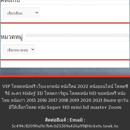
คลังเก็บ
คลัง
เก็บ
หมวดหมู่
หมวด
หมู่
VIP โหลดหนังฟรี เว็บแจกหนัง หนังใหม่ 2022 หนังออนไลน์ โหลดซี
รีย์ ละคร Hidef 3D โหลดการ์ตูน โหลดหนัง HD ขอหนังฟรี หนัง
ไทย หนังเก่า 2015 2016 2017 2018 2019 2020 2021 อัพเดท ทุกวัน
มีให้เลือกโหลด หนัง Super HD mini hd master Zoom
ติดต่ออีเมล์ : Email :
5c494c82090a11e7b4cb25369a426a99@tickets.tawk.to