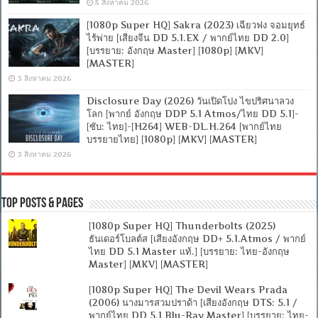
5 สิงหาคม 2026
[1080p Super HQ] Sakra (2023) เฉียวฟง จอมยุทธ์
ไร้พ่าย [เสียงจีน DD 5.1.EX / พากย์ไทย DD 2.0]
[บรรยาย: อังกฤษ Master] [1080p] [MKV]
[MASTER]
3 สิงหาคม 2026
Disclosure Day (2026) วันเปิดโปง ไขปริศนาลวง
โลก [พากย์ อังกฤษ DDP 5.1 Atmos/ไทย DD 5.1]-
[ซับ: ไทย]-[H264] WEB-DL.H.264 [พากย์ไทย
บรรยายไทย] [1080p] [MKV] [MASTER]
3 สิงหาคม 2026
Top Posts & Pages
[1080p Super HQ] Thunderbolts (2025)
ธันเดอร์โบลต์ส [เสียงอังกฤษ DD+ 5.1.Atmos / พากย์
ไทย DD 5.1 Master แท้.] [บรรยาย: ไทย-อังกฤษ
Master] [MKV] [MASTER]
[1080p Super HQ] The Devil Wears Prada
(2006) นางมารสวมปราด้า [เสียงอังกฤษ DTS: 5.1 /
พากย์ไทย DD 5.1 Blu-Ray Master] [บรรยาย: ไทย-