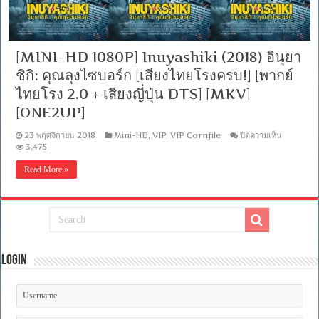
[MINI-HD 1080P] Inuyashiki (2018) อินุยา
ชิกิ: คุณลุงไซบอร์ก [เสียงไทยโรงครบ!] [พากย์
ไทยโรง 2.0 + เสียงญี่ปุ่น DTS] [MKV]
[ONE2UP]
บน
23 พฤศจิกายน 2018
Mini-HD
,
VIP
,
VIP Cornfile
ปิดความเห็น
[MINI-
3,475
HD
1080P]
Read More »
Inuyashi
(2018)
อินุ
ยา
ชิกิ:
คุณ
ลุง
Login
ไซ
บอร์ก
[เสียง
ไทย
โรง