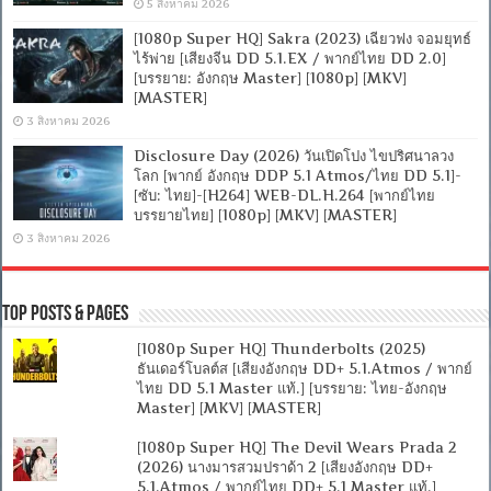
5 สิงหาคม 2026
[1080p Super HQ] Sakra (2023) เฉียวฟง จอมยุทธ์
ไร้พ่าย [เสียงจีน DD 5.1.EX / พากย์ไทย DD 2.0]
[บรรยาย: อังกฤษ Master] [1080p] [MKV]
[MASTER]
3 สิงหาคม 2026
Disclosure Day (2026) วันเปิดโปง ไขปริศนาลวง
โลก [พากย์ อังกฤษ DDP 5.1 Atmos/ไทย DD 5.1]-
[ซับ: ไทย]-[H264] WEB-DL.H.264 [พากย์ไทย
บรรยายไทย] [1080p] [MKV] [MASTER]
3 สิงหาคม 2026
Top Posts & Pages
[1080p Super HQ] Thunderbolts (2025)
ธันเดอร์โบลต์ส [เสียงอังกฤษ DD+ 5.1.Atmos / พากย์
ไทย DD 5.1 Master แท้.] [บรรยาย: ไทย-อังกฤษ
Master] [MKV] [MASTER]
[1080p Super HQ] The Devil Wears Prada 2
(2026) นางมารสวมปราด้า 2 [เสียงอังกฤษ DD+
5.1.Atmos / พากย์ไทย DD+ 5.1 Master แท้.]