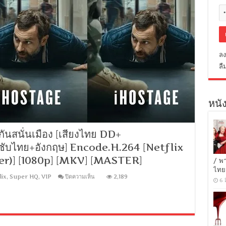
ลง
ลื
หนัง
ันสนั่นเมือง [เสียงไทย DD+
] [ซับไทย+อังกฤษ] Encode.H.264 [Netflix
ter)] [1080p] [MKV] [MASTER]
/ พ
ไทย
บน
lix
,
Super HQ
,
VIP
ปิดความเห็น
2,189
6 
iHostage
(2025)
จับ
ตัว
ประกัน