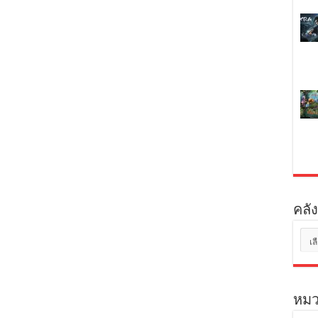
คลัง
คลัง
เก็บ
หมว