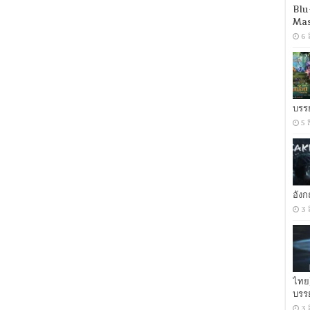
สนั่น
Blu
เมือง
Mas
[เสียง
6 
ไทย
DD+
5.1+ดัตช์(ต้นฉบับ)
DD+
5.1]
[ซับ
ไทย+อังกฤษ]
บรร
Encode.H.264
5 
[Netflix
(web-
dl)]
[พากย์
ไทย
(Master)]
[1080p]
อัง
[MKV]
[MASTER]
3 
ไทย
บรร
3 