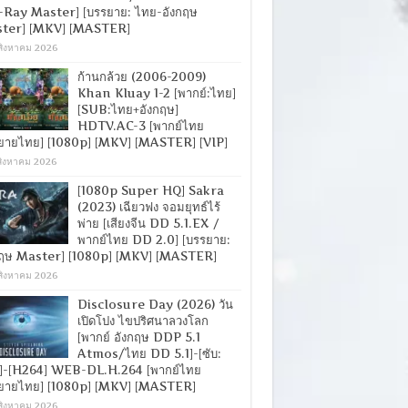
-Ray Master] [บรรยาย: ไทย-อังกฤษ
ter] [MKV] [MASTER]
สิงหาคม 2026
ก้านกล้วย (2006-2009)
Khan Kluay 1-2 [พากย์:ไทย]
[SUB:ไทย+อังกฤษ]
HDTV.AC-3 [พากย์ไทย
ยายไทย] [1080p] [MKV] [MASTER] [VIP]
สิงหาคม 2026
[1080p Super HQ] Sakra
(2023) เฉียวฟง จอมยุทธ์ไร้
พ่าย [เสียงจีน DD 5.1.EX /
พากย์ไทย DD 2.0] [บรรยาย:
กฤษ Master] [1080p] [MKV] [MASTER]
สิงหาคม 2026
Disclosure Day (2026) วัน
เปิดโปง ไขปริศนาลวงโลก
[พากย์ อังกฤษ DDP 5.1
Atmos/ไทย DD 5.1]-[ซับ:
]-[H264] WEB-DL.H.264 [พากย์ไทย
ยายไทย] [1080p] [MKV] [MASTER]
สิงหาคม 2026