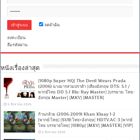
[ซับ
ไทย+อังกฤษ]
Encode.H.264
[Netflix
(web-
จดจำฉัน
dl)]
[พากย์
ลงทะเบียน
ไทย
(Master)]
ลืมรหัสผ่าน
[1080p]
[MKV]
[MASTER]
หนังเรื่องล่าสุด
[1080p Super HQ] The Devil Wears Prada
(2006) นางมารสวมปราด้า [เสียงอังกฤษ DTS: 5.1 /
พากย์ไทย DD 5.1 Blu-Ray Master] [บรรยาย: ไทย-
อังกฤษ Master] [MKV] [MASTER]
6 สิงหาคม 2026
ก้านกล้วย (2006-2009) Khan Kluay 1-2
[พากย์:ไทย] [SUB:ไทย+อังกฤษ] HDTV.AC-3 [พากย์
ไทย บรรยายไทย] [1080p] [MKV] [MASTER] [VIP]
5 สิงหาคม 2026