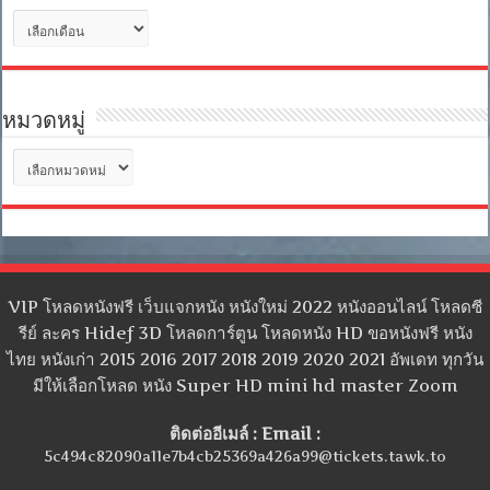
คลัง
เก็บ
หมวดหมู่
หมวด
หมู่
VIP โหลดหนังฟรี เว็บแจกหนัง หนังใหม่ 2022 หนังออนไลน์ โหลดซี
รีย์ ละคร Hidef 3D โหลดการ์ตูน โหลดหนัง HD ขอหนังฟรี หนัง
ไทย หนังเก่า 2015 2016 2017 2018 2019 2020 2021 อัพเดท ทุกวัน
มีให้เลือกโหลด หนัง Super HD mini hd master Zoom
ติดต่ออีเมล์ : Email :
5c494c82090a11e7b4cb25369a426a99@tickets.tawk.to