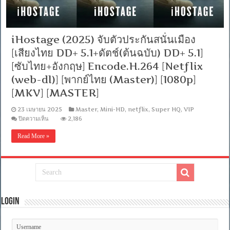
iHostage (2025) จับตัวประกันสนั่นเมือง
[เสียงไทย DD+ 5.1+ดัตช์(ต้นฉบับ) DD+ 5.1]
[ซับไทย+อังกฤษ] Encode.H.264 [Netflix
(web-dl)] [พากย์ไทย (Master)] [1080p]
[MKV] [MASTER]
23 เมษายน 2025
Master
,
Mini-HD
,
netflix
,
Super HQ
,
VIP
บน
ปิดความเห็น
2,186
iHostage
(2025)
Read More »
จับ
ตัว
ประกัน
สนั่น
เมือง
[เสียง
ไทย
Login
DD+
5.1+ดัตช์(ต้นฉบับ)
DD+
5.1]