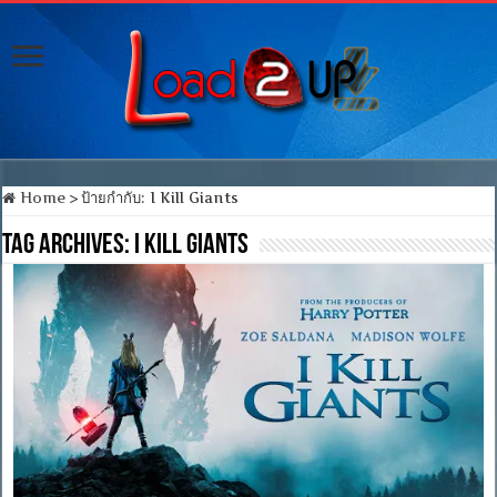
Home
>
ป้ายกำกับ:
I Kill Giants
Tag Archives:
I Kill Giants