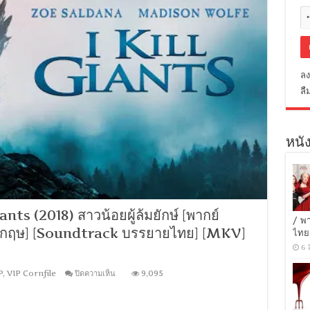
ลง
ลื
หนัง
ts (2018) สาวน้อยผู้ล้มยักษ์ [พากย์
/ พ
อังกฤษ] [Soundtrack บรรยายไทย] [MKV]
ไทย
6 
บน
P
,
VIP Cornfile
ปิดความเห็น
9,095
[MINI-
HD
1080P]