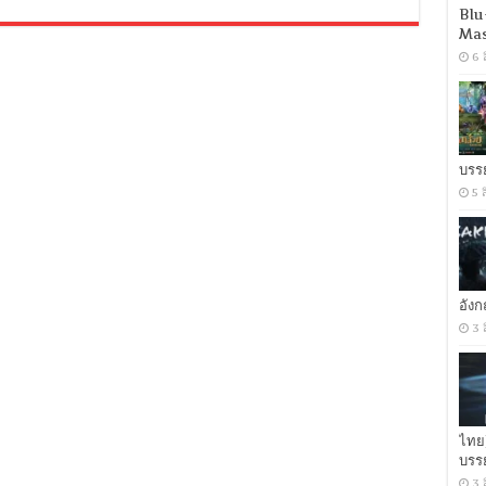
I
Blu
Kill
Mas
Giants
(2018)
6 
สาว
น้อย
ผู้
ล้ม
ยักษ์
[พากย์
บรร
อังกฤษ
5 
5.1]
[บรรยาย
ไทย
+
อังกฤษ]
[Soundtrack
อัง
บรรยาย
ไทย]
3 
[MKV]
[ONE2UP]
ไทย
บรร
3 