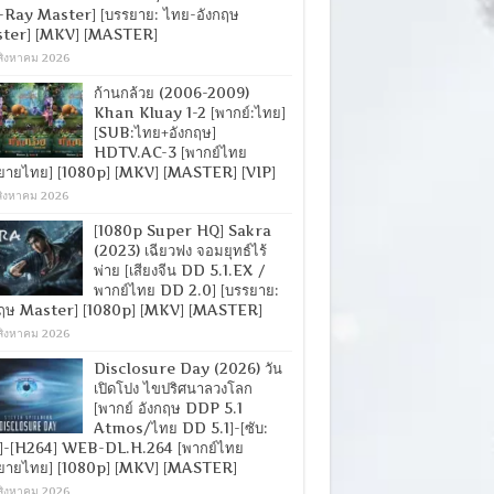
-Ray Master] [บรรยาย: ไทย-อังกฤษ
ter] [MKV] [MASTER]
สิงหาคม 2026
ก้านกล้วย (2006-2009)
Khan Kluay 1-2 [พากย์:ไทย]
[SUB:ไทย+อังกฤษ]
HDTV.AC-3 [พากย์ไทย
ยายไทย] [1080p] [MKV] [MASTER] [VIP]
สิงหาคม 2026
[1080p Super HQ] Sakra
(2023) เฉียวฟง จอมยุทธ์ไร้
พ่าย [เสียงจีน DD 5.1.EX /
พากย์ไทย DD 2.0] [บรรยาย:
กฤษ Master] [1080p] [MKV] [MASTER]
สิงหาคม 2026
Disclosure Day (2026) วัน
เปิดโปง ไขปริศนาลวงโลก
[พากย์ อังกฤษ DDP 5.1
Atmos/ไทย DD 5.1]-[ซับ:
]-[H264] WEB-DL.H.264 [พากย์ไทย
ยายไทย] [1080p] [MKV] [MASTER]
สิงหาคม 2026