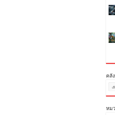
คลัง
คลัง
เก็บ
หมว