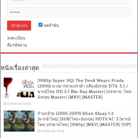
อังกฤษ
5.1]
[บรรยาย
ไทย
+
จดจำฉัน
อังกฤษ]
[Soundtrack
ลงทะเบียน
บรรยาย
ไทย]
ลืมรหัสผ่าน
[MKV]
[ONE2UP]
หนังเรื่องล่าสุด
[1080p Super HQ] The Devil Wears Prada
(2006) นางมารสวมปราด้า [เสียงอังกฤษ DTS: 5.1 /
พากย์ไทย DD 5.1 Blu-Ray Master] [บรรยาย: ไทย-
อังกฤษ Master] [MKV] [MASTER]
6 สิงหาคม 2026
ก้านกล้วย (2006-2009) Khan Kluay 1-2
[พากย์:ไทย] [SUB:ไทย+อังกฤษ] HDTV.AC-3 [พากย์
ไทย บรรยายไทย] [1080p] [MKV] [MASTER] [VIP]
5 สิงหาคม 2026