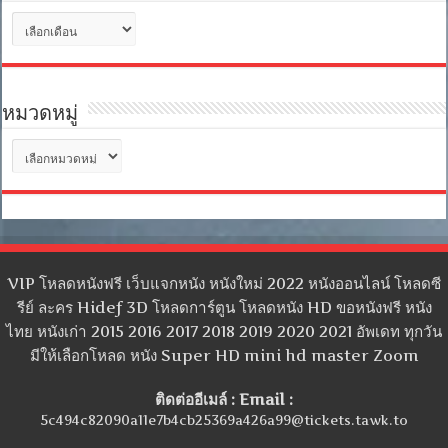
คลัง
เก็บ
หมวดหมู่
หมวด
หมู่
VIP โหลดหนังฟรี เว็บแจกหนัง หนังใหม่ 2022 หนังออนไลน์ โหลดซี
รีย์ ละคร Hidef 3D โหลดการ์ตูน โหลดหนัง HD ขอหนังฟรี หนัง
ไทย หนังเก่า 2015 2016 2017 2018 2019 2020 2021 อัพเดท ทุกวัน
มีให้เลือกโหลด หนัง Super HD mini hd master Zoom
ติดต่ออีเมล์ : Email :
5c494c82090a11e7b4cb25369a426a99@tickets.tawk.to