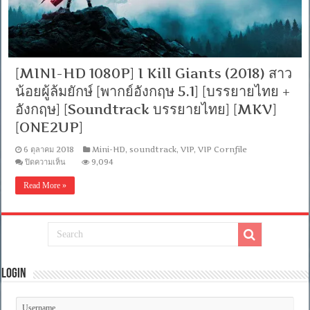
[MINI-HD 1080P] I Kill Giants (2018) สาว
น้อยผู้ล้มยักษ์ [พากย์อังกฤษ 5.1] [บรรยายไทย +
อังกฤษ] [Soundtrack บรรยายไทย] [MKV]
[ONE2UP]
6 ตุลาคม 2018
Mini-HD
,
soundtrack
,
VIP
,
VIP Cornfile
บน
ปิดความเห็น
9,094
[MINI-
HD
Read More »
1080P]
I
Kill
Giants
(2018)
สาว
น้อย
ผู้
Login
ล้ม
ยักษ์
[พากย์