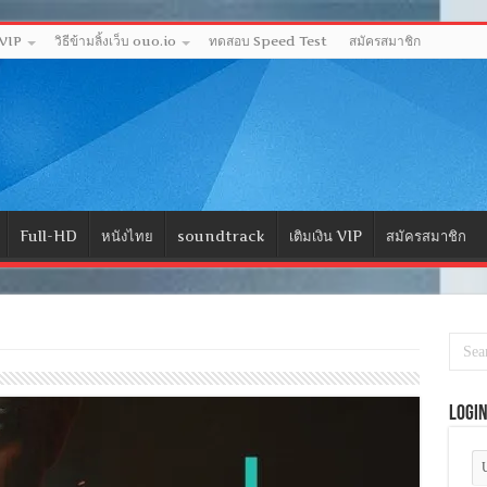
 VIP
วิธีข้ามลิ้งเว็บ ouo.io
ทดสอบ Speed Test
สมัครสมาชิก
Full-HD
หนังไทย
soundtrack
เติมเงิน VIP
สมัครสมาชิก
Logi