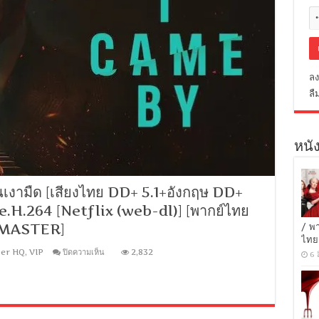
ลง
ลื
หนัง
งามืด [เสียงไทย DD+ 5.1+อังกฤษ DD+
e.H.264 [Netflix (web-dl)] [พากย์ไทย
 [MASTER]
/ พ
ไทย
บน
er HQ
,
VIP
ปิดความเห็น
2,832
6 
I
Came
By
(2022)
แวะ
มา