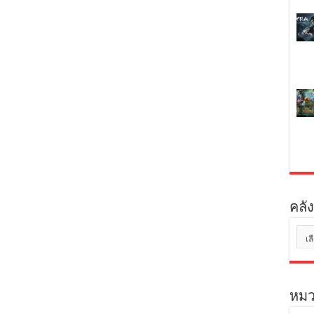
คลัง
คลัง
เก็บ
หมว