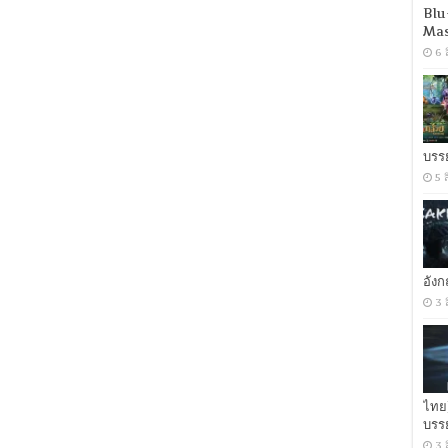
Blu
ใน
Mas
เงามืด
[เสียง
6 
ไทย
DD+
5.1+อังกฤษ
DD+
5.1]
[ซับ
บรร
ไทย+อังกฤษ]-
5 
Encode.H.264
[Netflix
(web-
dl)]
[พากย์
ไทย
(Master)]
อัง
[1080p]
[MKV]
3 
[MASTER]
ไทย
บรร
3 