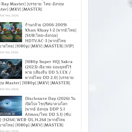
-Ray Master] [บรรยาย: ไทย-อังกฤษ
ter] [MKV] [MASTER]
สิงหาคม 2026
ก้านกล้วย (2006-2009)
Khan Kluay 1-2 [พากย์:ไทย]
[SUB:ไทย+อังกฤษ]
HDTV.AC-3 [พากย์ไทย
ยายไทย] [1080p] [MKV] [MASTER] [VIP]
สิงหาคม 2026
[1080p Super HQ] Sakra
(2023) เฉียวฟง จอมยุทธ์ไร้
พ่าย [เสียงจีน DD 5.1.EX /
พากย์ไทย DD 2.0] [บรรยาย:
กฤษ Master] [1080p] [MKV] [MASTER]
สิงหาคม 2026
Disclosure Day (2026) วัน
เปิดโปง ไขปริศนาลวงโลก
[พากย์ อังกฤษ DDP 5.1
Atmos/ไทย DD 5.1]-[ซับ:
]-[H264] WEB-DL.H.264 [พากย์ไทย
ยายไทย] [1080p] [MKV] [MASTER]
สิงหาคม 2026