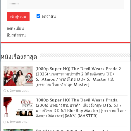
[ซับ
ไทย+อังกฤษ]-
Encode.H.264
[Netflix
จดจำฉัน
(web-
dl)]
[พากย์
ลงทะเบียน
ไทย
ลืมรหัสผ่าน
(Master)]
[1080p]
[MKV]
[MASTER]
หนังเรื่องล่าสุด
[1080p Super HQ] The Devil Wears Prada 2
(2026) นางมารสวมปราด้า 2 [เสียงอังกฤษ DD+
5.1.Atmos / พากย์ไทย DD+ 5.1 Master แท้.]
[บรรยาย: ไทย-อังกฤษ Master]
6 สิงหาคม 2026
[1080p Super HQ] The Devil Wears Prada
(2006) นางมารสวมปราด้า [เสียงอังกฤษ DTS: 5.1 /
พากย์ไทย DD 5.1 Blu-Ray Master] [บรรยาย: ไทย-
อังกฤษ Master] [MKV] [MASTER]
6 สิงหาคม 2026