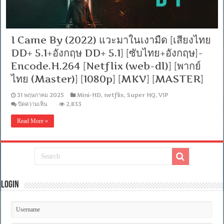
I Came By (2022) แวะมาในเงามืด [เสียงไทย
DD+ 5.1+อังกฤษ DD+ 5.1] [ซับไทย+อังกฤษ]-
Encode.H.264 [Netflix (web-dl)] [พากย์
ไทย (Master)] [1080p] [MKV] [MASTER]
31 พฤษภาคม 2025
Mini-HD
,
netflix
,
Super HQ
,
VIP
บน
ปิดความเห็น
2,833
I
Came
Read More »
By
(2022)
แวะ
มา
ใน
เงามืด
[เสียง
Login
ไทย
DD+
5.1+อังกฤษ
DD+
5.1]