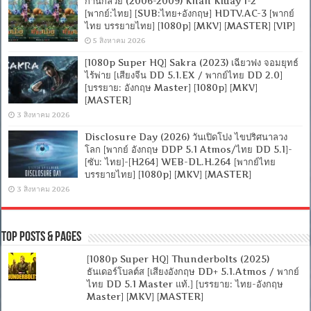
ก้านกล้วย (2006-2009) Khan Kluay 1-2
[พากย์:ไทย] [SUB:ไทย+อังกฤษ] HDTV.AC-3 [พากย์
ไทย บรรยายไทย] [1080p] [MKV] [MASTER] [VIP]
5 สิงหาคม 2026
[1080p Super HQ] Sakra (2023) เฉียวฟง จอมยุทธ์
ไร้พ่าย [เสียงจีน DD 5.1.EX / พากย์ไทย DD 2.0]
[บรรยาย: อังกฤษ Master] [1080p] [MKV]
[MASTER]
3 สิงหาคม 2026
Disclosure Day (2026) วันเปิดโปง ไขปริศนาลวง
โลก [พากย์ อังกฤษ DDP 5.1 Atmos/ไทย DD 5.1]-
[ซับ: ไทย]-[H264] WEB-DL.H.264 [พากย์ไทย
บรรยายไทย] [1080p] [MKV] [MASTER]
3 สิงหาคม 2026
Top Posts & Pages
[1080p Super HQ] Thunderbolts (2025)
ธันเดอร์โบลต์ส [เสียงอังกฤษ DD+ 5.1.Atmos / พากย์
ไทย DD 5.1 Master แท้.] [บรรยาย: ไทย-อังกฤษ
Master] [MKV] [MASTER]