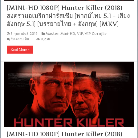
[MINI-HD 1080P] Hunter Killer (2018)
สงครามอเมริกาผ่ารัสเซีย [พากย์ไทย 5.1 + เสียง
อังกฤษ 5.1] [บรรยายไทย + อังกฤษ] [MKV]
5 กุมภาพันธ์ 2019
Master
,
Mini-HD
,
VIP
,
VIP Cornfile
บน
ปิดความเห็น
8,238
[MINI-
HD
Read More »
1080P]
Hunter
Killer
(2018)
สงคราม
อเมริกา
ผ่า
รัสเซีย
[พากย์
ไทย
5.1
+
เสียง
อังกฤษ
5.1]
[บรรยาย
[MINI-HD 1080P] Hunter Killer (2018)
ไทย
+