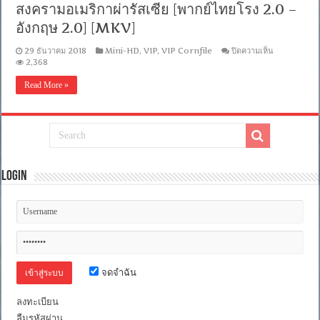
สงครามอเมริกาผ่ารัสเซีย [พากย์ไทยโรง 2.0 –
อังกฤษ]
[MKV]
อังกฤษ 2.0] [MKV]
บน
29 ธันวาคม 2018
Mini-HD
,
VIP
,
VIP Cornfile
ปิดความเห็น
[MINI-
2,368
HD
1080P]
Read More »
Hunter
Killer
(2018)
สงคราม
อเมริกา
ผ่า
รัสเซีย
Login
[พากย์
ไทย
โรง
2.0
–
อังกฤษ
2.0]
[MKV]
จดจำฉัน
ลงทะเบียน
ลืมรหัสผ่าน