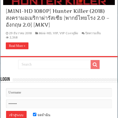
5.1]
[บรรยาย
[MINI-HD 1080P] Hunter Killer (2018)
ไทย
+
สงครามอเมริกาผ่ารัสเซีย [พากย์ไทยโรง 2.0 –
อังกฤษ]
[MKV]
อังกฤษ 2.0] [MKV]
บน
29 ธันวาคม 2018
Mini-HD
,
VIP
,
VIP Cornfile
ปิดความเห็น
[MINI-
2,368
HD
1080P]
Read More »
Hunter
Killer
(2018)
สงคราม
อเมริกา
ผ่า
รัสเซีย
Login
[พากย์
ไทย
โรง
2.0
–
อังกฤษ
2.0]
[MKV]
จดจำฉัน