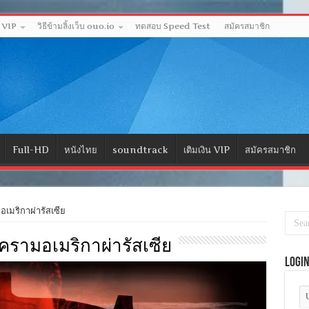
ด VIP
วิธีข้ามลิ้งเว็บ ouo.io
ทดสอบ Speed Test
สมัครสมาชิก
Full-HD
หนังไทย
soundtrack
เติมเงิน VIP
สมัครสมาชิก
มริกาผ่ารัสเซีย
สงครามอเมริกาผ่ารัสเซีย
Logi