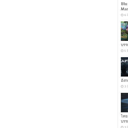
Blu
อเมริกา
Mas
ผ่า
รัสเซีย
6 
[พากย์
ไทย
5.1
+
เสียง
อังกฤษ
บรร
5.1]
5 
[บรรยาย
ไทย
+
อังกฤษ]
[MKV]
อัง
3 
ไทย
บรร
3 