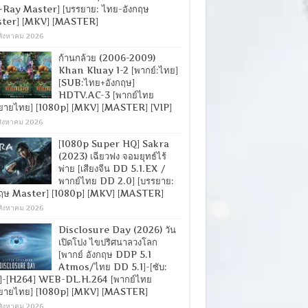
-Ray Master] [บรรยาย: ไทย-อังกฤษ
ter] [MKV] [MASTER]
สิงหาคม 2026
ก้านกล้วย (2006-2009)
Khan Kluay 1-2 [พากย์:ไทย]
[SUB:ไทย+อังกฤษ]
HDTV.AC-3 [พากย์ไทย
ยายไทย] [1080p] [MKV] [MASTER] [VIP]
สิงหาคม 2026
[1080p Super HQ] Sakra
(2023) เฉียวฟง จอมยุทธ์ไร้
พ่าย [เสียงจีน DD 5.1.EX /
พากย์ไทย DD 2.0] [บรรยาย:
กฤษ Master] [1080p] [MKV] [MASTER]
สิงหาคม 2026
Disclosure Day (2026) วัน
เปิดโปง ไขปริศนาลวงโลก
[พากย์ อังกฤษ DDP 5.1
Atmos/ไทย DD 5.1]-[ซับ:
]-[H264] WEB-DL.H.264 [พากย์ไทย
ยายไทย] [1080p] [MKV] [MASTER]
สิงหาคม 2026