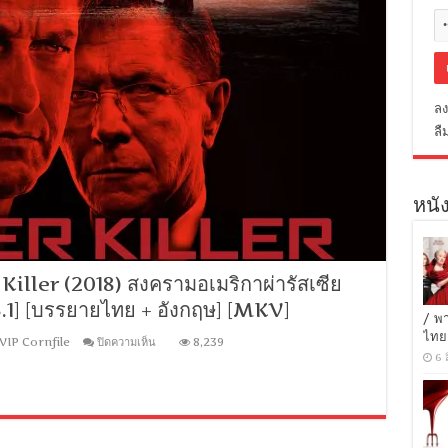
ลง
ลื
หนัง
ller (2018) สงครามอเมริกาผ่ารัสเซีย
 5.1] [บรรยายไทย + อังกฤษ] [MKV]
/ พ
ไทย
บน
VIP Cornfile
ปิดความเห็น
8,239
[MINI-
6 
HD
1080P]
Hunter
Killer
(2018)
สงคราม