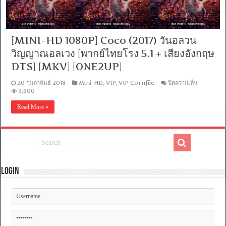
[MINI-HD 1080P] Coco (2017) วันอลวน
วิญญาณอลเวง [พากย์ไทยโรง 5.1 + เสียงอังกฤษ
DTS] [MKV] [ONE2UP]
บน
20 กุมภาพันธ์ 2018
Mini-HD
,
VIP
,
VIP Cornfile
ปิดความเห็น
[MINI-
9,600
HD
1080P]
Read More »
Coco
(2017)
วัน
อลวน
วิญญาณ
อลเวง
[พากย์
Login
ไทย
โรง
5.1
+
เสียง
อังกฤษ
DTS]