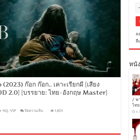
ลง
ลื
หนัง
23) ก๊อก ก๊อก.. เคาะเรียกผี [เสียง
 DD 2.0] [บรรยาย: ไทย-อังกฤษ Master]
/ พ
ไทย
บน
r HQ
,
VIP
ปิดความเห็น
1,801
6 
[1080p
Super
HQ]
Cobweb
(2023)
ก๊อก