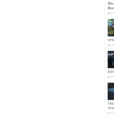
ก๊อก..
Blu
เคาะ
Mas
เรียก
6 
ผี
[เสียง
อังกฤษ
DD+
5.1
/
บรร
พากย์
5 
ไทย
DD
2.0]
[บรรยาย:
ไทย-
อังกฤษ
Master]
อัง
[MKV]
3 
[MASTER]
ไทย
บรร
3 