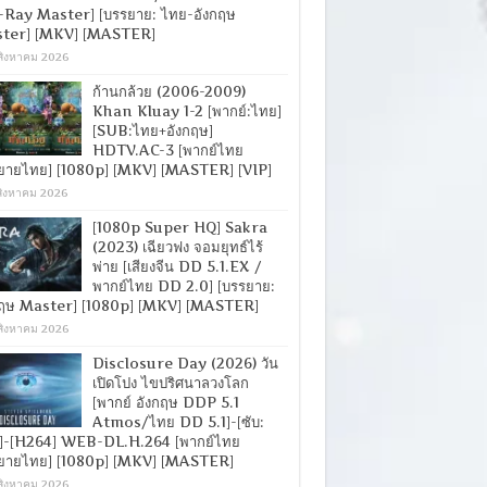
-Ray Master] [บรรยาย: ไทย-อังกฤษ
ter] [MKV] [MASTER]
สิงหาคม 2026
ก้านกล้วย (2006-2009)
Khan Kluay 1-2 [พากย์:ไทย]
[SUB:ไทย+อังกฤษ]
HDTV.AC-3 [พากย์ไทย
ยายไทย] [1080p] [MKV] [MASTER] [VIP]
สิงหาคม 2026
[1080p Super HQ] Sakra
(2023) เฉียวฟง จอมยุทธ์ไร้
พ่าย [เสียงจีน DD 5.1.EX /
พากย์ไทย DD 2.0] [บรรยาย:
กฤษ Master] [1080p] [MKV] [MASTER]
สิงหาคม 2026
Disclosure Day (2026) วัน
เปิดโปง ไขปริศนาลวงโลก
[พากย์ อังกฤษ DDP 5.1
Atmos/ไทย DD 5.1]-[ซับ:
]-[H264] WEB-DL.H.264 [พากย์ไทย
ยายไทย] [1080p] [MKV] [MASTER]
สิงหาคม 2026