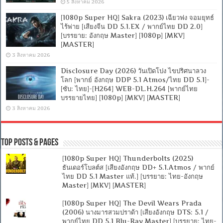
5 สิงหาคม 2026
[1080p Super HQ] Sakra (2023) เฉียวฟง จอมยุทธ์
ไร้พ่าย [เสียงจีน DD 5.1.EX / พากย์ไทย DD 2.0]
[บรรยาย: อังกฤษ Master] [1080p] [MKV]
[MASTER]
3 สิงหาคม 2026
Disclosure Day (2026) วันเปิดโปง ไขปริศนาลวง
โลก [พากย์ อังกฤษ DDP 5.1 Atmos/ไทย DD 5.1]-
[ซับ: ไทย]-[H264] WEB-DL.H.264 [พากย์ไทย
บรรยายไทย] [1080p] [MKV] [MASTER]
3 สิงหาคม 2026
Top Posts & Pages
[1080p Super HQ] Thunderbolts (2025)
ธันเดอร์โบลต์ส [เสียงอังกฤษ DD+ 5.1.Atmos / พากย์
ไทย DD 5.1 Master แท้.] [บรรยาย: ไทย-อังกฤษ
Master] [MKV] [MASTER]
[1080p Super HQ] The Devil Wears Prada
(2006) นางมารสวมปราด้า [เสียงอังกฤษ DTS: 5.1 /
พากย์ไทย DD 5.1 Blu-Ray Master] [บรรยาย: ไทย-