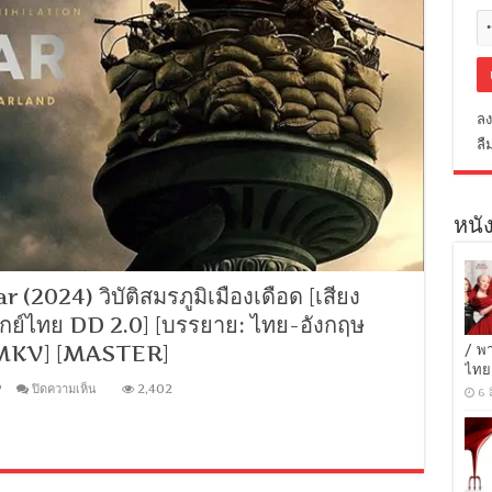
ลง
ลื
หนัง
(2024) วิบัติสมรภูมิเมืองเดือด [เสียง
กย์ไทย DD 2.0] [บรรยาย: ไทย-อังกฤษ
 [MKV] [MASTER]
/ พ
ไทย
บน
P
ปิดความเห็น
2,402
6 
[1080p
Super
HQ]
Civil
War
(2024)