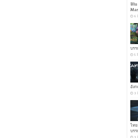
วิบัติ
Blu
สมรภูมิ
Mas
เมือง
6 
เดือด
[เสียง
อังกฤษ
DD+
5.1.Atmos
/
บรร
พากย์
ไทย
5 
DD
2.0]
[บรรยาย:
ไทย-
อังกฤษ
Master
อัง
+
ซับ
3 
PGS
คม
ชัด]
[MKV]
[MASTER]
ไทย
บรร
3 