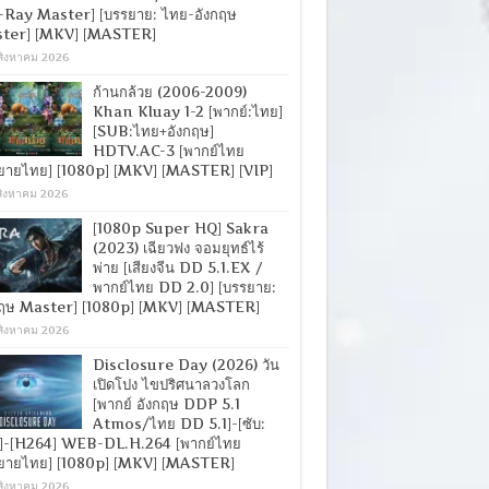
-Ray Master] [บรรยาย: ไทย-อังกฤษ
ter] [MKV] [MASTER]
สิงหาคม 2026
ก้านกล้วย (2006-2009)
Khan Kluay 1-2 [พากย์:ไทย]
[SUB:ไทย+อังกฤษ]
HDTV.AC-3 [พากย์ไทย
ยายไทย] [1080p] [MKV] [MASTER] [VIP]
สิงหาคม 2026
[1080p Super HQ] Sakra
(2023) เฉียวฟง จอมยุทธ์ไร้
พ่าย [เสียงจีน DD 5.1.EX /
พากย์ไทย DD 2.0] [บรรยาย:
กฤษ Master] [1080p] [MKV] [MASTER]
สิงหาคม 2026
Disclosure Day (2026) วัน
เปิดโปง ไขปริศนาลวงโลก
[พากย์ อังกฤษ DDP 5.1
Atmos/ไทย DD 5.1]-[ซับ:
]-[H264] WEB-DL.H.264 [พากย์ไทย
ยายไทย] [1080p] [MKV] [MASTER]
สิงหาคม 2026