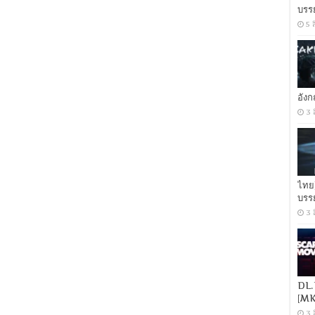
Secret
บรร
Prince
5 
(2019)
ซิ
นเดอเรล
ล่า
กับ
เจ้า
อัง
ชาย
3 
ปริศนา
[Master
ชน
โรง]
[พากย์
ไทย
ไทย
โรง]
บรร
[MKV]
3 
DL.
[MK
3 