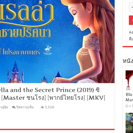
ลง
ลื
หนัง
a and the Secret Prince (2019) ซิ
Blu
า [Master ชนโรง] [พากย์ไทยโรง] [MKV]
Mas
6 
บน
nfile
ปิดความเห็น
3,520
[MINI-
HD
1080P]
Cinderella
and
the