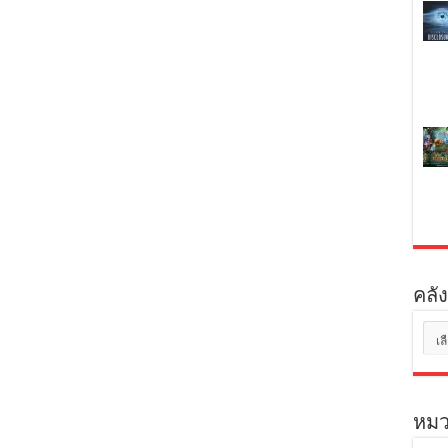
คลัง
คลัง
เก็บ
หมว