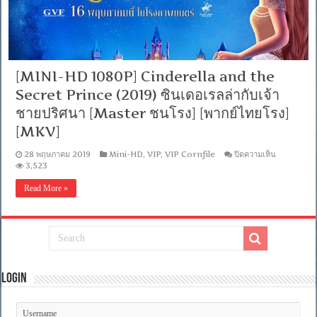
[MINI-HD 1080P] Cinderella and the
Secret Prince (2019) ซินเดอเรลล่ากับเจ้า
ชายปริศนา [Master ชนโรง] [พากย์ไทยโรง]
[MKV]
บน
28 พฤษภาคม 2019
Mini-HD
,
VIP
,
VIP Cornfile
ปิดความเห็น
[MINI-
3,523
HD
1080P]
Read More »
Cinderell
and
the
Secret
Prince
(2019)
ซิ
นเดอเรล
Login
ล่า
กับ
เจ้า