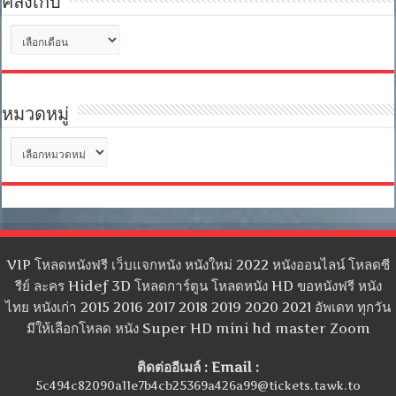
คลังเก็บ
คลัง
เก็บ
หมวดหมู่
หมวด
หมู่
VIP โหลดหนังฟรี เว็บแจกหนัง หนังใหม่ 2022 หนังออนไลน์ โหลดซี
รีย์ ละคร Hidef 3D โหลดการ์ตูน โหลดหนัง HD ขอหนังฟรี หนัง
ไทย หนังเก่า 2015 2016 2017 2018 2019 2020 2021 อัพเดท ทุกวัน
มีให้เลือกโหลด หนัง Super HD mini hd master Zoom
ติดต่ออีเมล์ : Email :
5c494c82090a11e7b4cb25369a426a99@tickets.tawk.to