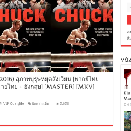
ลง
ลื
หนัง
6) สุภาพบุรุษหยุดสังเวียน [พากย์ไทย
รรยายไทย + อังกฤษ] [MASTER] [MKV]
Blu
Mas
บน
P
,
VIP Cornfile
ปิดความเห็น
3,638
6 
[MINI-
HD
1080P]
Chuck
(2016)
สุภาพ