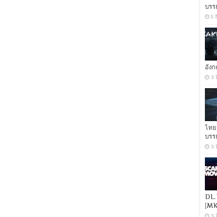
บุรุษ
บรร
หยุด
5 
สังเวียน
[พากย์
ไทย
5.1
+
เสียง
อัง
อังกฤษ
3 
DTS]
[บรรยาย
ไทย
+
อังกฤษ]
[MASTER]
[MKV]
ไทย
[ONE2UP]
บรร
3 
DL.
[MK
3 