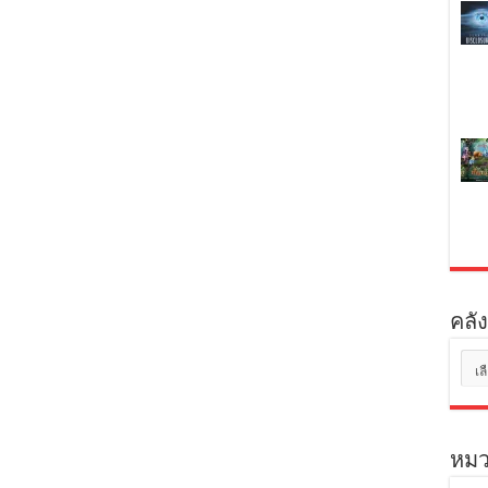
คลัง
คลัง
เก็บ
หมว