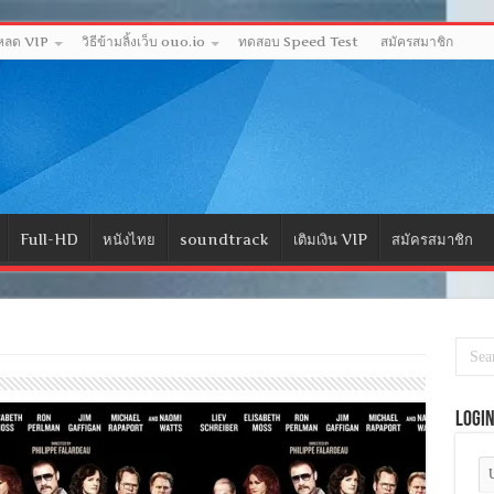
โหลด VIP
วิธีข้ามลิ้งเว็บ ouo.io
ทดสอบ Speed Test
สมัครสมาชิก
Full-HD
หนังไทย
soundtrack
เติมเงิน VIP
สมัครสมาชิก
Logi