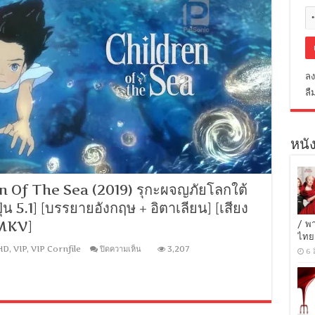
ลง
ลื
หนัง
 Of The Sea (2019) รุกะผจญภัยโลกใต้
ุ่น 5.1] [บรรยายอังกฤษ + อิตาเลียน] [เสียง
[MKV]
/ พ
ไทย
บน
HD
,
VIP
,
VIP Cornfile
ปิดความเห็น
3,207
6 
[MINI-
HD
1080P]
Children
Of
The