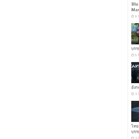
Sea
Blu
(2019)
Mas
รุ
กะ
6 
ผจญ
ภัย
โลก
ใต้
ทะเล
บรร
[พากย์
5 
ไทย
5.1
+
เสียง
ญี่ปุ่น
5.1]
[บรรยาย
อัง
อังกฤษ
3 
+
อิตาเลียน]
[เสียง
ไทย
+
ซับ
ไทย
ไทย]
บรร
[MASTER]
[MKV]
3 