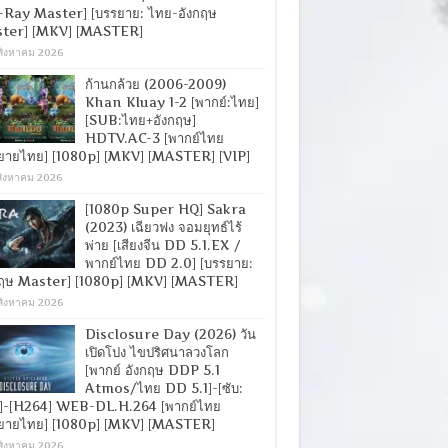
-Ray Master] [บรรยาย: ไทย-อังกฤษ
ter] [MKV] [MASTER]
สิงหาคม 2026
ก้านกล้วย (2006-2009)
Khan Kluay 1-2 [พากย์:ไทย]
[SUB:ไทย+อังกฤษ]
HDTV.AC-3 [พากย์ไทย
ยายไทย] [1080p] [MKV] [MASTER] [VIP]
สิงหาคม 2026
[1080p Super HQ] Sakra
(2023) เฉียวฟง จอมยุทธ์ไร้
พ่าย [เสียงจีน DD 5.1.EX /
พากย์ไทย DD 2.0] [บรรยาย:
กฤษ Master] [1080p] [MKV] [MASTER]
สิงหาคม 2026
Disclosure Day (2026) วัน
เปิดโปง ไขปริศนาลวงโลก
[พากย์ อังกฤษ DDP 5.1
Atmos/ไทย DD 5.1]-[ซับ:
]-[H264] WEB-DL.H.264 [พากย์ไทย
ยายไทย] [1080p] [MKV] [MASTER]
สิงหาคม 2026