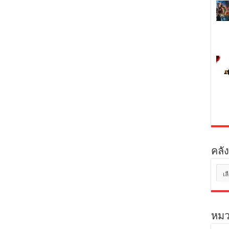
คลัง
คลัง
เก็บ
หมว