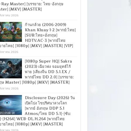
-Ray Master] [บรรยาย: ไทย-อังกฤษ
ter] [MKV] [MASTER]
สิงหาคม 2026
ก้านกล้วย (2006-2009)
Khan Kluay 1-2 [พากย์:ไทย]
[SUB:ไทย+อังกฤษ]
HDTV.AC-3 [พากย์ไทย
ยายไทย] [1080p] [MKV] [MASTER] [VIP]
สิงหาคม 2026
[1080p Super HQ] Sakra
(2023) เฉียวฟง จอมยุทธ์ไร้
พ่าย [เสียงจีน DD 5.1.EX /
พากย์ไทย DD 2.0] [บรรยาย:
กฤษ Master] [1080p] [MKV] [MASTER]
สิงหาคม 2026
Disclosure Day (2026) วัน
เปิดโปง ไขปริศนาลวงโลก
[พากย์ อังกฤษ DDP 5.1
Atmos/ไทย DD 5.1]-[ซับ:
]-[H264] WEB-DL.H.264 [พากย์ไทย
ยายไทย] [1080p] [MKV] [MASTER]
สิงหาคม 2026