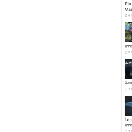
(2021)
Blu
เด็ก
Mas
เดือน
6 
ตุลา
[พากย์
ไทย
DD+
5.1+ญี่ปุ่น
DD+
บรร
5.1(ต้นฉบับ)]
[ซับ
5 
ไทย+อังกฤษ]
Encode.H.264
[พากย์
ไทย
บรรยาย
ไทย]
อัง
[1080p]
3 
[MKV]
[MASTER]
ไทย
บรร
3 