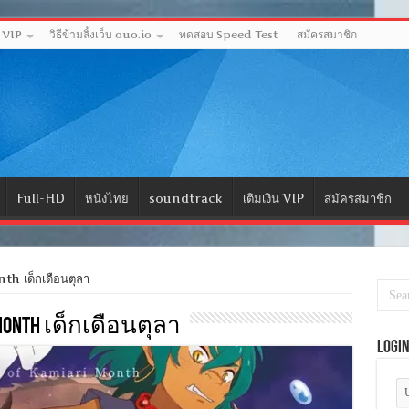
ด VIP
วิธีข้ามลิ้งเว็บ ouo.io
ทดสอบ Speed Test
สมัครสมาชิก
Full-HD
หนังไทย
soundtrack
เติมเงิน VIP
สมัครสมาชิก
h เด็กเดือนตุลา
i Month เด็กเดือนตุลา
Logi