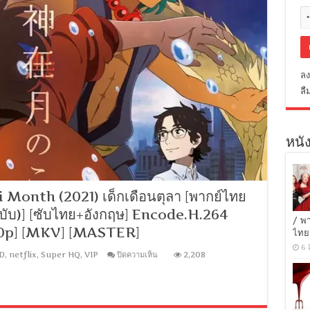
ลง
ลื
หนัง
 Month (2021) เด็กเดือนตุลา [พากย์ไทย
ฉบับ)] [ซับไทย+อังกฤษ] Encode.H.264
/ พ
080p] [MKV] [MASTER]
ไทย
6 
บน
D
,
netflix
,
Super HQ
,
VIP
ปิดความเห็น
2,208
[Netflix]
Child
of
Kamiari
Month