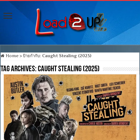
Home
>
ป้ายกำกับ:
Caught Stealing (2025)
Tag Archives:
Caught Stealing (2025)