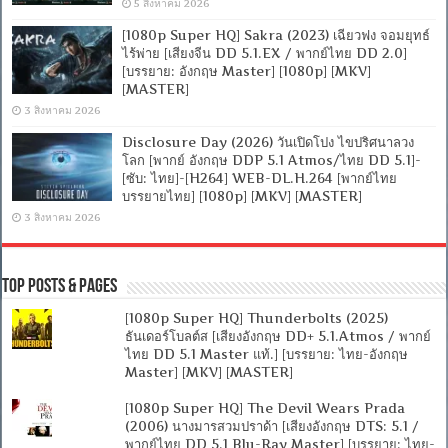
5 สิงหาคม 2026
[1080p Super HQ] Sakra (2023) เฉียวฟง จอมยุทธ์
ไร้พ่าย [เสียงจีน DD 5.1.EX / พากย์ไทย DD 2.0]
[บรรยาย: อังกฤษ Master] [1080p] [MKV]
[MASTER]
3 สิงหาคม 2026
Disclosure Day (2026) วันเปิดโปง ไขปริศนาลวง
โลก [พากย์ อังกฤษ DDP 5.1 Atmos/ไทย DD 5.1]-
[ซับ: ไทย]-[H264] WEB-DL.H.264 [พากย์ไทย
บรรยายไทย] [1080p] [MKV] [MASTER]
3 สิงหาคม 2026
Top Posts & Pages
[1080p Super HQ] Thunderbolts (2025)
ธันเดอร์โบลต์ส [เสียงอังกฤษ DD+ 5.1.Atmos / พากย์
ไทย DD 5.1 Master แท้.] [บรรยาย: ไทย-อังกฤษ
Master] [MKV] [MASTER]
[1080p Super HQ] The Devil Wears Prada
(2006) นางมารสวมปราด้า [เสียงอังกฤษ DTS: 5.1 /
พากย์ไทย DD 5.1 Blu-Ray Master] [บรรยาย: ไทย-