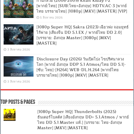
ก้านกล้วย (2006-2009) Khan Kluay 1-2
[พากย์:ไทย] [SUB:ไทย+อังกฤษ] HDTV.AC-3 [พากย์
ไทย บรรยายไทย] [1080p] [MKV] [MASTER] [VIP]
5 สิงหาคม 2026
[1080p Super HQ] Sakra (2023) เฉียวฟง จอมยุทธ์
ไร้พ่าย [เสียงจีน DD 5.1.EX / พากย์ไทย DD 2.0]
[บรรยาย: อังกฤษ Master] [1080p] [MKV]
[MASTER]
3 สิงหาคม 2026
Disclosure Day (2026) วันเปิดโปง ไขปริศนาลวง
โลก [พากย์ อังกฤษ DDP 5.1 Atmos/ไทย DD 5.1]-
[ซับ: ไทย]-[H264] WEB-DL.H.264 [พากย์ไทย
บรรยายไทย] [1080p] [MKV] [MASTER]
3 สิงหาคม 2026
Top Posts & Pages
[1080p Super HQ] Thunderbolts (2025)
ธันเดอร์โบลต์ส [เสียงอังกฤษ DD+ 5.1.Atmos / พากย์
ไทย DD 5.1 Master แท้.] [บรรยาย: ไทย-อังกฤษ
Master] [MKV] [MASTER]