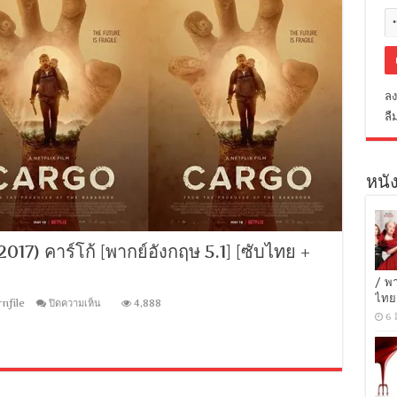
ลง
ลื
หนัง
7) คาร์โก้ [พากย์อังกฤษ 5.1] [ซับไทย +
/ พ
ไทย
บน
nfile
ปิดความเห็น
4,888
[MINI-
6 
HD
1080P]
Cargo
(2017)
คาร์โก้
[พากย์