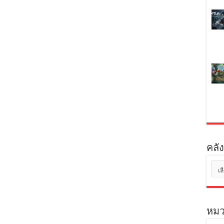
คลัง
คลัง
เก็บ
หมว