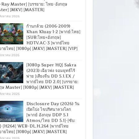
-Ray Master] [บรรยาย: ไทย-อังกฤษ
ter] [MKV] [MASTER]
สิงหาคม 2026
ก้านกล้วย (2006-2009)
Khan Kluay 1-2 [พากย์:ไทย]
[SUB:ไทย+อังกฤษ]
HDTV.AC-3 [พากย์ไทย
ยายไทย] [1080p] [MKV] [MASTER] [VIP]
สิงหาคม 2026
[1080p Super HQ] Sakra
(2023) เฉียวฟง จอมยุทธ์ไร้
พ่าย [เสียงจีน DD 5.1.EX /
พากย์ไทย DD 2.0] [บรรยาย:
กฤษ Master] [1080p] [MKV] [MASTER]
สิงหาคม 2026
Disclosure Day (2026) วัน
เปิดโปง ไขปริศนาลวงโลก
[พากย์ อังกฤษ DDP 5.1
Atmos/ไทย DD 5.1]-[ซับ:
]-[H264] WEB-DL.H.264 [พากย์ไทย
ยายไทย] [1080p] [MKV] [MASTER]
สิงหาคม 2026