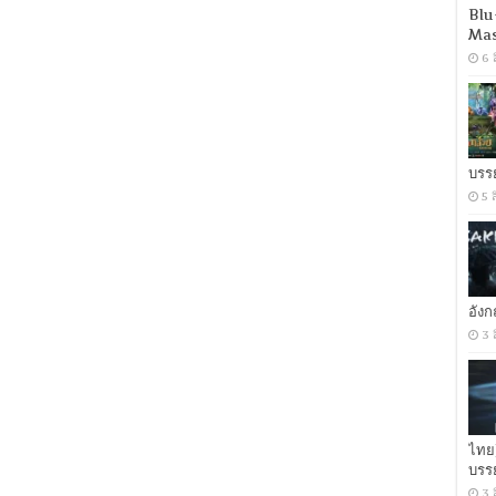
Blu
อังกฤษ
Mas
5.1]
[ซับ
6 
ไทย
+
อังกฤษ]
[MKV]
[ONE2UP]
บรร
5 
อัง
3 
ไทย
บรร
3 