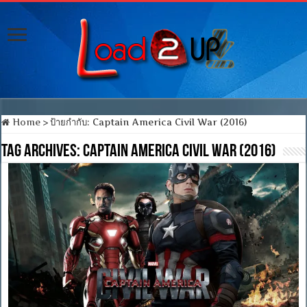
Home
>
ป้ายกำกับ:
Captain America Civil War (2016)
Tag Archives:
Captain America Civil War (2016)