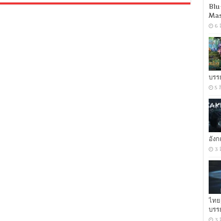
America
Blu
Brave
Mas
New
World
6 
(2025)
กัปตัน
อเมริกา
ศึก
ฮีโร่
จักรวาล
บรร
ใหม่
5 
[เสียง
อังกฤษ
DD+
5.1.Atmos
/
พากย์
ไทย
อัง
DD
3 
5.1
Master
แท้.]
[บรรยาย:
ไทย-
อังกฤษ
ไทย
Master]
[MKV]
บรร
[MASTER]
3 