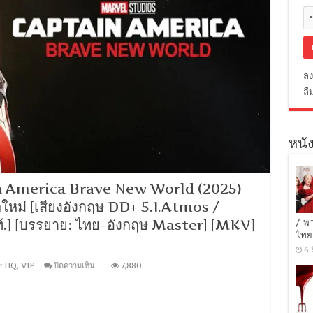
ลง
ลื
หนัง
n America Brave New World (2025)
าลใหม่ [เสียงอังกฤษ DD+ 5.1.Atmos /
้.] [บรรยาย: ไทย-อังกฤษ Master] [MKV]
/ พ
ไทย
6 
บน
r HQ
,
VIP
ปิดความเห็น
7,880
[1080p
Super
HQ]
Captain