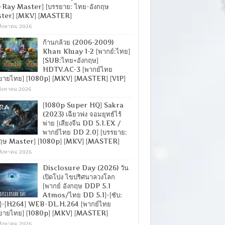
-Ray Master] [บรรยาย: ไทย-อังกฤษ
ter] [MKV] [MASTER]
สิงหาคม 2026
ก้านกล้วย (2006-2009)
Khan Kluay 1-2 [พากย์:ไทย]
[SUB:ไทย+อังกฤษ]
HDTV.AC-3 [พากย์ไทย
ยายไทย] [1080p] [MKV] [MASTER] [VIP]
สิงหาคม 2026
[1080p Super HQ] Sakra
(2023) เฉียวฟง จอมยุทธ์ไร้
พ่าย [เสียงจีน DD 5.1.EX /
พากย์ไทย DD 2.0] [บรรยาย:
กฤษ Master] [1080p] [MKV] [MASTER]
สิงหาคม 2026
Disclosure Day (2026) วัน
เปิดโปง ไขปริศนาลวงโลก
[พากย์ อังกฤษ DDP 5.1
Atmos/ไทย DD 5.1]-[ซับ:
]-[H264] WEB-DL.H.264 [พากย์ไทย
ยายไทย] [1080p] [MKV] [MASTER]
สิงหาคม 2026