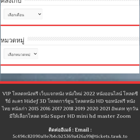
คลังเก็บ
คลัง
เก็บ
หมวดหมู่
หมวด
หมู่
VIP โหลดหนังฟรี เว็บแจกหนัง หนังใหม่ 2022 หนังออนไลน์ โหลดซี
รีย์ ละคร Hidef 3D โหลดการ์ตูน โหลดหนัง HD ขอหนังฟรี หนัง
ไทย หนังเก่า 2015 2016 2017 2018 2019 2020 2021 อัพเดท ทุกวัน
มีให้เลือกโหลด หนัง Super HD mini hd master Zoom
ติดต่ออีเมล์ : Email :
5c494c82090a11e7b4cb25369a426a99@tickets.tawk.to