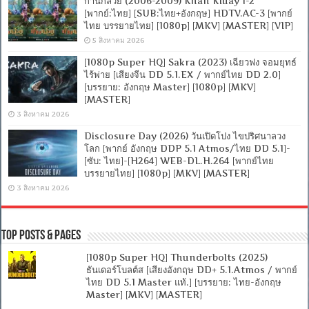
ก้านกล้วย (2006-2009) Khan Kluay 1-2
[พากย์:ไทย] [SUB:ไทย+อังกฤษ] HDTV.AC-3 [พากย์
ไทย บรรยายไทย] [1080p] [MKV] [MASTER] [VIP]
5 สิงหาคม 2026
[1080p Super HQ] Sakra (2023) เฉียวฟง จอมยุทธ์
ไร้พ่าย [เสียงจีน DD 5.1.EX / พากย์ไทย DD 2.0]
[บรรยาย: อังกฤษ Master] [1080p] [MKV]
[MASTER]
3 สิงหาคม 2026
Disclosure Day (2026) วันเปิดโปง ไขปริศนาลวง
โลก [พากย์ อังกฤษ DDP 5.1 Atmos/ไทย DD 5.1]-
[ซับ: ไทย]-[H264] WEB-DL.H.264 [พากย์ไทย
บรรยายไทย] [1080p] [MKV] [MASTER]
3 สิงหาคม 2026
Top Posts & Pages
[1080p Super HQ] Thunderbolts (2025)
ธันเดอร์โบลต์ส [เสียงอังกฤษ DD+ 5.1.Atmos / พากย์
ไทย DD 5.1 Master แท้.] [บรรยาย: ไทย-อังกฤษ
Master] [MKV] [MASTER]