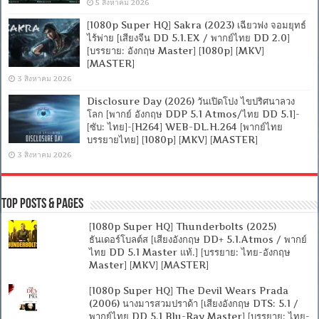
5 สิงหาคม 2026
[1080p Super HQ] Sakra (2023) เฉียวฟง จอมยุทธ์
ไร้พ่าย [เสียงจีน DD 5.1.EX / พากย์ไทย DD 2.0]
[บรรยาย: อังกฤษ Master] [1080p] [MKV]
[MASTER]
3 สิงหาคม 2026
Disclosure Day (2026) วันเปิดโปง ไขปริศนาลวง
โลก [พากย์ อังกฤษ DDP 5.1 Atmos/ไทย DD 5.1]-
[ซับ: ไทย]-[H264] WEB-DL.H.264 [พากย์ไทย
บรรยายไทย] [1080p] [MKV] [MASTER]
3 สิงหาคม 2026
Top Posts & Pages
[1080p Super HQ] Thunderbolts (2025)
ธันเดอร์โบลต์ส [เสียงอังกฤษ DD+ 5.1.Atmos / พากย์
ไทย DD 5.1 Master แท้.] [บรรยาย: ไทย-อังกฤษ
Master] [MKV] [MASTER]
[1080p Super HQ] The Devil Wears Prada
(2006) นางมารสวมปราด้า [เสียงอังกฤษ DTS: 5.1 /
พากย์ไทย DD 5.1 Blu-Ray Master] [บรรยาย: ไทย-