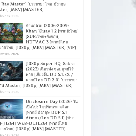
-Ray Master] [บรรยาย: ไทย-อังกฤษ
ter] [MKV] [MASTER]
สิงหาคม 2026
ก้านกล้วย (2006-2009)
Khan Kluay 1-2 [พากย์:ไทย]
[SUB:ไทย+อังกฤษ]
HDTV.AC-3 [พากย์ไทย
ยายไทย] [1080p] [MKV] [MASTER] [VIP]
สิงหาคม 2026
[1080p Super HQ] Sakra
(2023) เฉียวฟง จอมยุทธ์ไร้
พ่าย [เสียงจีน DD 5.1.EX /
พากย์ไทย DD 2.0] [บรรยาย:
กฤษ Master] [1080p] [MKV] [MASTER]
สิงหาคม 2026
Disclosure Day (2026) วัน
เปิดโปง ไขปริศนาลวงโลก
[พากย์ อังกฤษ DDP 5.1
Atmos/ไทย DD 5.1]-[ซับ:
]-[H264] WEB-DL.H.264 [พากย์ไทย
ยายไทย] [1080p] [MKV] [MASTER]
สิงหาคม 2026