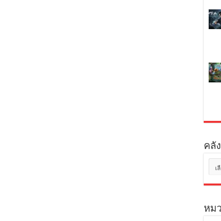
คลัง
คลัง
เก็บ
หมว