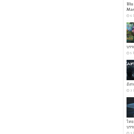
พลัง
Blu
อสูร
Mas
[พากย์
6 
ไทย
5.1
+
เสียง
อังกฤษ
DTS]
บรร
[บรรยาย
5 
ไทย
+
อังกฤษ]
[เสียง
ไทย
+
ซับ
อัง
ไทย
3 
From
Blu-
Ray
MASTER
+ซับ
PGS
คม
ไทย
ชัด]
บรร
[MASTER]
3 