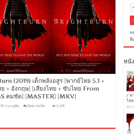
ลง
ลื
หนัง
 (2019) เด็กพลังอสูร [พากย์ไทย 5.1 +
ย + อังกฤษ] [เสียงไทย + ซับไทย From
S คมชัด] [MASTER] [MKV]
/ พ
ไทย
บน
IP Cornfile
ปิดความเห็น
3,219
6 
[MINI-
HD
1080P]
BrightBurn
(2019)
เด็ก