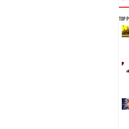
[MKV]
Top P