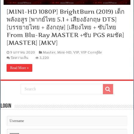
[MINI-HD 1080P] BrightBurn (2019) เด็ก
พลังอสูร [พากย์ไทย 5.1 + เสียงอังกฤษ DTS]
[บรรยายไทย + อังกฤษ] [เสียงไทย + ซับไทย
From Blu-Ray MASTER +ซับ PGS คมชัด]
[MASTER] [MKV]
9 มกราคม 2020
Master
,
Mini-HD
,
VIP
,
VIP Cornfile
บน
ปิดความเห็น
3,220
[MINI-
HD
Read More »
1080P]
BrightBurn
(2019)
เด็ก
พลัง
อสูร
[พากย์
Login
ไทย
5.1
+
เสียง
อังกฤษ
DTS]
[บรรยาย