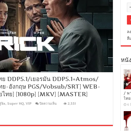
ลง
ลื
หนัง
งไทย DDP5.1/เยอรมัน DDP5.1+Atmos/
บไทย-อังกฤษ PGS/Vobsub/SRT] WEB-
ายไทย] [1080p] [MKV] [MASTER]
/ พ
ไทย
บน
flix
,
Super HQ
,
VIP
ปิดความเห็น
2,551
6 
Brick
(2025)
กำแพง
[เสียง
ไทย