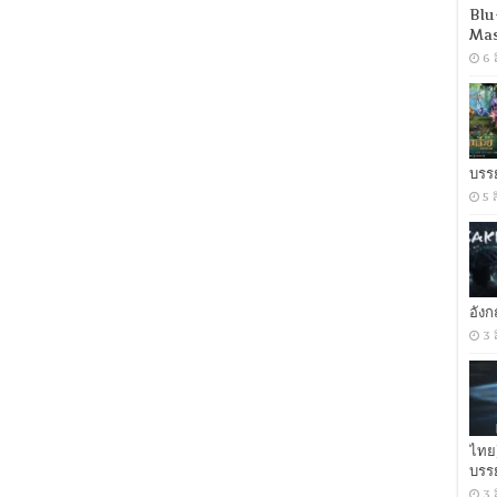
DDP5.1/
Blu
เยอรมัน
Mas
DDP5.1+Atmos/
อังกฤษ
6 
DDP5.1]
[H264]
[ซับ
ไทย-
อังกฤษ
PGS/Vobsub/SRT]
บรร
WEB-
DL.H.264
5 
[พากย์
ไทย
บรรยาย
ไทย]
[1080p]
[MKV]
อัง
[MASTER]
3 
ไทย
บรร
3 