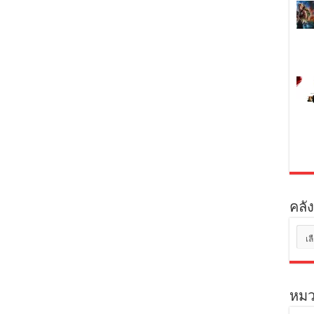
คลัง
คลัง
เก็บ
หมว