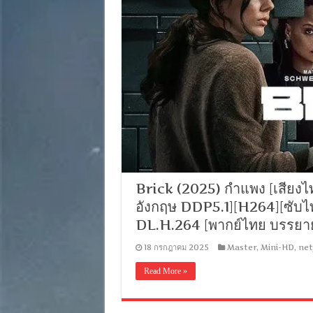
Brick (2025) กำแพง [เสีย
อังกฤษ DDP5.1][H264][ซั
DL.H.264 [พากย์ไทย บรรย
18 กรกฎาคม 2025
Master
,
Mini-HD
,
net
Read More »