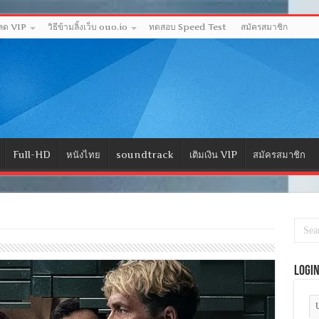
หลด VIP
วิธีข้ามลิ้งเว็บ ouo.io
ทดสอบ Speed Test
สมัครสมาชิก
Full-HD
หนังไทย
soundtrack
เติมเงิน VIP
สมัครสมาชิก
Logi