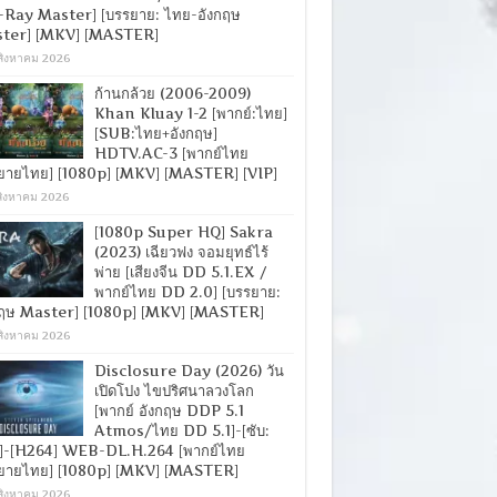
-Ray Master] [บรรยาย: ไทย-อังกฤษ
ter] [MKV] [MASTER]
สิงหาคม 2026
ก้านกล้วย (2006-2009)
Khan Kluay 1-2 [พากย์:ไทย]
[SUB:ไทย+อังกฤษ]
HDTV.AC-3 [พากย์ไทย
ยายไทย] [1080p] [MKV] [MASTER] [VIP]
สิงหาคม 2026
[1080p Super HQ] Sakra
(2023) เฉียวฟง จอมยุทธ์ไร้
พ่าย [เสียงจีน DD 5.1.EX /
พากย์ไทย DD 2.0] [บรรยาย:
กฤษ Master] [1080p] [MKV] [MASTER]
สิงหาคม 2026
Disclosure Day (2026) วัน
เปิดโปง ไขปริศนาลวงโลก
[พากย์ อังกฤษ DDP 5.1
Atmos/ไทย DD 5.1]-[ซับ:
]-[H264] WEB-DL.H.264 [พากย์ไทย
ยายไทย] [1080p] [MKV] [MASTER]
สิงหาคม 2026