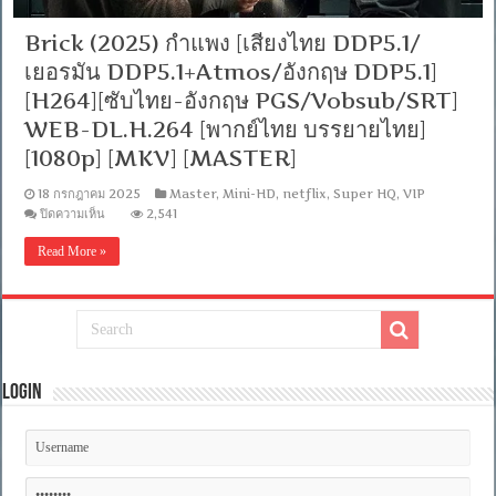
Brick (2025) กำแพง [เสียงไทย DDP5.1/
เยอรมัน DDP5.1+Atmos/อังกฤษ DDP5.1]
[H264][ซับไทย-อังกฤษ PGS/Vobsub/SRT]
WEB-DL.H.264 [พากย์ไทย บรรยายไทย]
[1080p] [MKV] [MASTER]
18 กรกฎาคม 2025
Master
,
Mini-HD
,
netflix
,
Super HQ
,
VIP
บน
ปิดความเห็น
2,541
Brick
(2025)
Read More »
กำแพง
[เสียง
ไทย
DDP5.1/
เยอรมัน
DDP5.1+Atmos/
อังกฤษ
Login
DDP5.1]
[H264]
[ซับ
ไทย-
อังกฤษ
PGS/Vobsub/SRT]