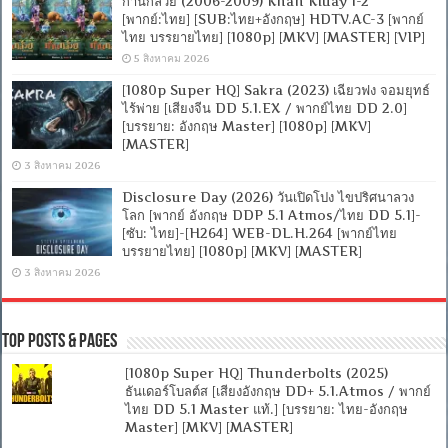
ก้านกล้วย (2006-2009) Khan Kluay 1-2
[พากย์:ไทย] [SUB:ไทย+อังกฤษ] HDTV.AC-3 [พากย์
ไทย บรรยายไทย] [1080p] [MKV] [MASTER] [VIP]
5 สิงหาคม 2026
[1080p Super HQ] Sakra (2023) เฉียวฟง จอมยุทธ์
ไร้พ่าย [เสียงจีน DD 5.1.EX / พากย์ไทย DD 2.0]
[บรรยาย: อังกฤษ Master] [1080p] [MKV]
[MASTER]
3 สิงหาคม 2026
Disclosure Day (2026) วันเปิดโปง ไขปริศนาลวง
โลก [พากย์ อังกฤษ DDP 5.1 Atmos/ไทย DD 5.1]-
[ซับ: ไทย]-[H264] WEB-DL.H.264 [พากย์ไทย
บรรยายไทย] [1080p] [MKV] [MASTER]
3 สิงหาคม 2026
Top Posts & Pages
[1080p Super HQ] Thunderbolts (2025)
ธันเดอร์โบลต์ส [เสียงอังกฤษ DD+ 5.1.Atmos / พากย์
ไทย DD 5.1 Master แท้.] [บรรยาย: ไทย-อังกฤษ
Master] [MKV] [MASTER]