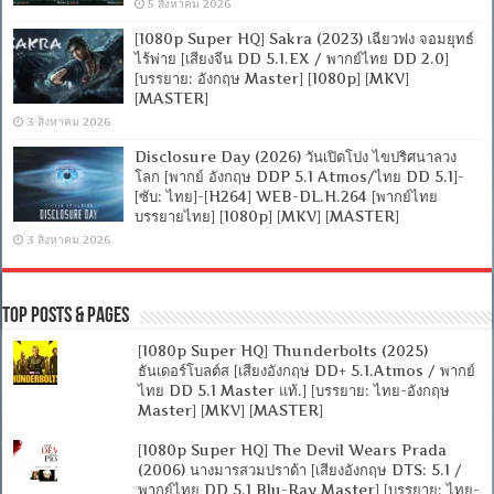
5 สิงหาคม 2026
[1080p Super HQ] Sakra (2023) เฉียวฟง จอมยุทธ์
ไร้พ่าย [เสียงจีน DD 5.1.EX / พากย์ไทย DD 2.0]
[บรรยาย: อังกฤษ Master] [1080p] [MKV]
[MASTER]
3 สิงหาคม 2026
Disclosure Day (2026) วันเปิดโปง ไขปริศนาลวง
โลก [พากย์ อังกฤษ DDP 5.1 Atmos/ไทย DD 5.1]-
[ซับ: ไทย]-[H264] WEB-DL.H.264 [พากย์ไทย
บรรยายไทย] [1080p] [MKV] [MASTER]
3 สิงหาคม 2026
Top Posts & Pages
[1080p Super HQ] Thunderbolts (2025)
ธันเดอร์โบลต์ส [เสียงอังกฤษ DD+ 5.1.Atmos / พากย์
ไทย DD 5.1 Master แท้.] [บรรยาย: ไทย-อังกฤษ
Master] [MKV] [MASTER]
[1080p Super HQ] The Devil Wears Prada
(2006) นางมารสวมปราด้า [เสียงอังกฤษ DTS: 5.1 /
พากย์ไทย DD 5.1 Blu-Ray Master] [บรรยาย: ไทย-