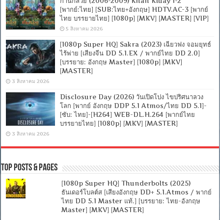
ก้านกล้วย (2006-2009) Khan Kluay 1-2
[พากย์:ไทย] [SUB:ไทย+อังกฤษ] HDTV.AC-3 [พากย์
ไทย บรรยายไทย] [1080p] [MKV] [MASTER] [VIP]
5 สิงหาคม 2026
[1080p Super HQ] Sakra (2023) เฉียวฟง จอมยุทธ์
ไร้พ่าย [เสียงจีน DD 5.1.EX / พากย์ไทย DD 2.0]
[บรรยาย: อังกฤษ Master] [1080p] [MKV]
[MASTER]
3 สิงหาคม 2026
Disclosure Day (2026) วันเปิดโปง ไขปริศนาลวง
โลก [พากย์ อังกฤษ DDP 5.1 Atmos/ไทย DD 5.1]-
[ซับ: ไทย]-[H264] WEB-DL.H.264 [พากย์ไทย
บรรยายไทย] [1080p] [MKV] [MASTER]
3 สิงหาคม 2026
Top Posts & Pages
[1080p Super HQ] Thunderbolts (2025)
ธันเดอร์โบลต์ส [เสียงอังกฤษ DD+ 5.1.Atmos / พากย์
ไทย DD 5.1 Master แท้.] [บรรยาย: ไทย-อังกฤษ
Master] [MKV] [MASTER]