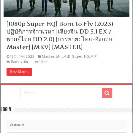
[1080p Super HQ] Born to Fly (2023)
ปฏิบัติการจ้าวเวหา [เสียงจีน DD 5.1.EX /
พากย์ไทย DD 2.0] [บรรยาย: ไทย-อังกฤษ
Master] [MKV] [MASTER]
15 มีนาคม 2025
Master
,
Mini-HD
,
Super HQ
,
VIP
บน
ปิดความเห็น
1,904
[1080p
Super
Read More »
HQ]
Born
to
Fly
(2023)
ปฏิบัติ
การ
จ้าว
Login
เวหา
[เสียง
จีน
DD
5.1.EX