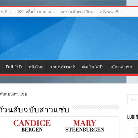
ด VIP
วิธีข้ามลิ้งเว็บ ouo.io
ทดสอบ Speed Test
สมัครสมาชิก
Full-HD
หนังไทย
soundtrack
เติมเงิน VIP
สมัครสมาชิก
ลับฉบับสาวแซ่บ
8) ก๊วนลับฉบับสาวแซ่บ
Logi