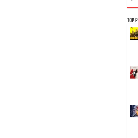
คม
ชัด]
[MASTER]
[MKV]
Top P