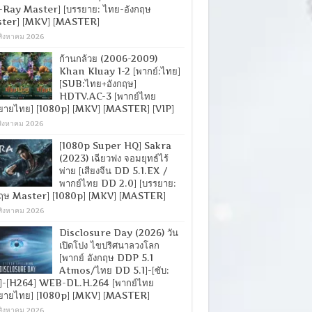
-Ray Master] [บรรยาย: ไทย-อังกฤษ
ter] [MKV] [MASTER]
สิงหาคม 2026
ก้านกล้วย (2006-2009)
Khan Kluay 1-2 [พากย์:ไทย]
[SUB:ไทย+อังกฤษ]
HDTV.AC-3 [พากย์ไทย
ยายไทย] [1080p] [MKV] [MASTER] [VIP]
สิงหาคม 2026
[1080p Super HQ] Sakra
(2023) เฉียวฟง จอมยุทธ์ไร้
พ่าย [เสียงจีน DD 5.1.EX /
พากย์ไทย DD 2.0] [บรรยาย:
กฤษ Master] [1080p] [MKV] [MASTER]
สิงหาคม 2026
Disclosure Day (2026) วัน
เปิดโปง ไขปริศนาลวงโลก
[พากย์ อังกฤษ DDP 5.1
Atmos/ไทย DD 5.1]-[ซับ:
]-[H264] WEB-DL.H.264 [พากย์ไทย
ยายไทย] [1080p] [MKV] [MASTER]
สิงหาคม 2026