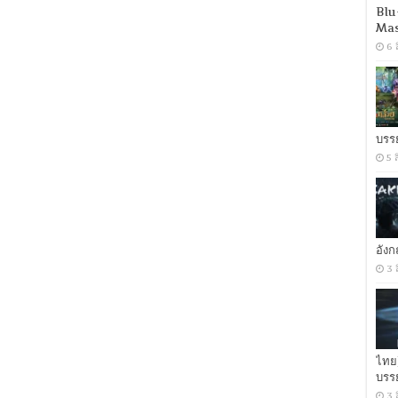
(2018)
Blu
ก๊
Mas
วน
6 
ลับ
ฉบับ
สาว
แซ่บ
[พากย์
ไทย
บรร
5.1
+
5 
เสียง
อังกฤษ
DTS]
[บรรยาย
ไทย
+
อัง
อังกฤษ]
3 
[เสียง
ไทย
+
ซับ
ไทย
From
ไทย
MASTER
บรร
+ซับ
PGS
3 