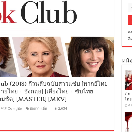
ลง
ลื
หนัง
 (2018) ก๊วนลับฉบับสาวแซ่บ [พากย์ไทย
ยายไทย + อังกฤษ] [เสียงไทย + ซับไทย
/ พ
มชัด] [MASTER] [MKV]
ไทย
6 
บน
,
VIP Cornfile
ปิดความเห็น
2,634
[MINI-
HD
1080P]
Book
Club