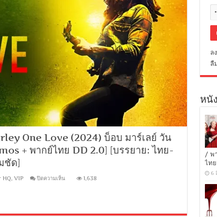
ลง
ลื
หนัง
ey One Love (2024) บ็อบ มาร์เลย์ วัน
Atmos + พากย์ไทย DD 2.0] [บรรยาย: ไทย-
/ พ
มชัด]
ไทย
6 
บน
r HQ
,
VIP
ปิดความเห็น
1,638
[1080p
Super
HQ]
Bob
Marley