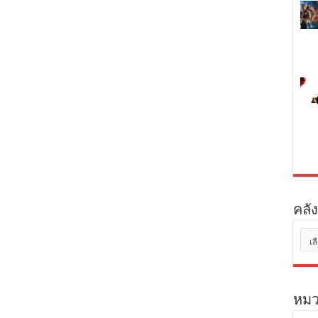
คลัง
คลัง
เก็บ
หมว