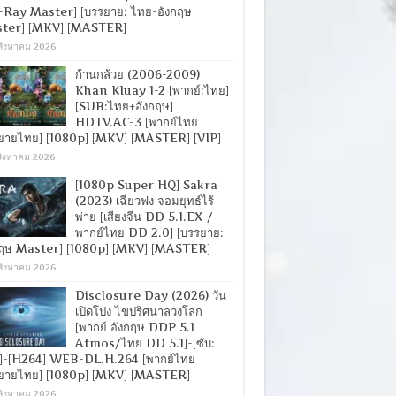
-Ray Master] [บรรยาย: ไทย-อังกฤษ
ter] [MKV] [MASTER]
สิงหาคม 2026
ก้านกล้วย (2006-2009)
Khan Kluay 1-2 [พากย์:ไทย]
[SUB:ไทย+อังกฤษ]
HDTV.AC-3 [พากย์ไทย
ยายไทย] [1080p] [MKV] [MASTER] [VIP]
สิงหาคม 2026
[1080p Super HQ] Sakra
(2023) เฉียวฟง จอมยุทธ์ไร้
พ่าย [เสียงจีน DD 5.1.EX /
พากย์ไทย DD 2.0] [บรรยาย:
กฤษ Master] [1080p] [MKV] [MASTER]
สิงหาคม 2026
Disclosure Day (2026) วัน
เปิดโปง ไขปริศนาลวงโลก
[พากย์ อังกฤษ DDP 5.1
Atmos/ไทย DD 5.1]-[ซับ:
]-[H264] WEB-DL.H.264 [พากย์ไทย
ยายไทย] [1080p] [MKV] [MASTER]
สิงหาคม 2026