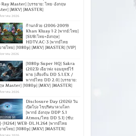
-Ray Master] [บรรยาย: ไทย-อังกฤษ
ter] [MKV] [MASTER]
สิงหาคม 2026
ก้านกล้วย (2006-2009)
Khan Kluay 1-2 [พากย์:ไทย]
[SUB:ไทย+อังกฤษ]
HDTV.AC-3 [พากย์ไทย
ยายไทย] [1080p] [MKV] [MASTER] [VIP]
สิงหาคม 2026
[1080p Super HQ] Sakra
(2023) เฉียวฟง จอมยุทธ์ไร้
พ่าย [เสียงจีน DD 5.1.EX /
พากย์ไทย DD 2.0] [บรรยาย:
กฤษ Master] [1080p] [MKV] [MASTER]
สิงหาคม 2026
Disclosure Day (2026) วัน
เปิดโปง ไขปริศนาลวงโลก
[พากย์ อังกฤษ DDP 5.1
Atmos/ไทย DD 5.1]-[ซับ:
]-[H264] WEB-DL.H.264 [พากย์ไทย
ยายไทย] [1080p] [MKV] [MASTER]
สิงหาคม 2026