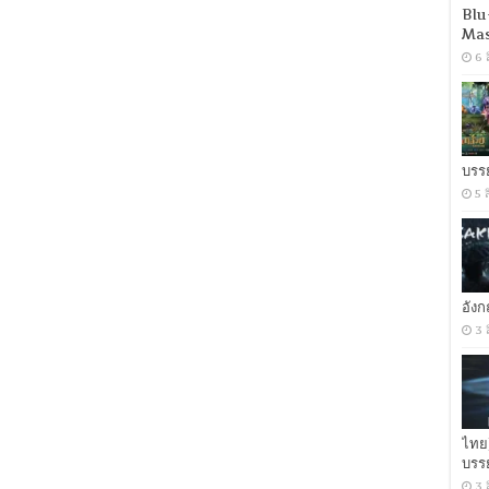
กล
Blu
เลือด
Mas
ดุ
6 
[พากย์
ไทย
มาสเตอร์
+
เสียง
อังกฤษ
บรร
5.1]
5 
[บรรยาย
ไทย
+
อังกฤษ]
[เสียง
ไทย
อัง
+
ซับ
3 
ไทย
Master
From
iTunes
+ซับ
PGS
ไทย
คม
บรร
ชัด]
[MKV]
3 