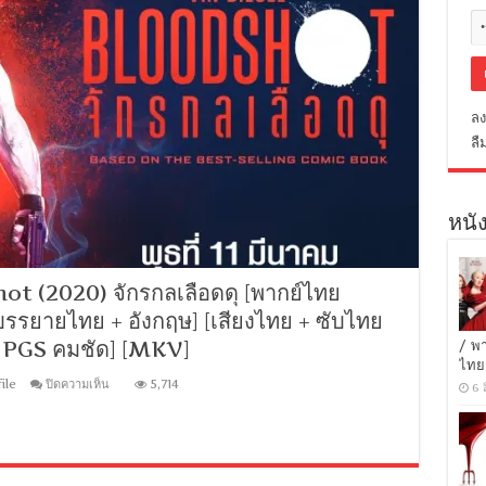
ลง
ลื
หนัง
 (2020) จักรกลเลือดดุ [พากย์ไทย
[บรรยายไทย + อังกฤษ] [เสียงไทย + ซับไทย
 PGS คมชัด] [MKV]
/ พ
ไทย
บน
ile
ปิดความเห็น
5,714
6 
[MINI-
HD
1080P]
Bloodshot
(2020)
จักร